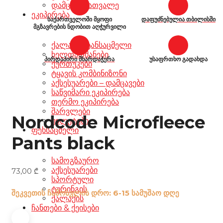
დამცავი სათვალე
ეკიპირება
საქართველოში მყოფი
დაფუძნებულია თბილისში
მგზავრების ნდობით აღჭურვილი
ქალაქის ტანსაცმელი
ხელთათმანები
პირდაპირი მხარდაჭერა
უსაფრთხო გადახდა
ქურთუკები
ტყავის კომბინიზონი
აქსესუარები – დამცავები
საწვიმარი ეკიპირება
თერმო ეკიპირება
შარვლები
Nordcode Microfleece
ჟილეტები
ფეხსაცმელი
Pants black
სამოგზაურო
აქსესუარები
73,00
₾
სპორტული
ტურინგის
შეკვეთის ჩამოსვლის დრო: 6-15 სამუშაო დღე
ქალაქის
ჩანთები & ქეისები