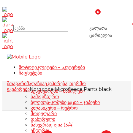
0
კალათა
ცარიელია
მოტოციკლეტები – სკუტერები
ჩაფხუტები
მთავარი
მაღაზია
ეკიპირება
,
თერმო
ეკიპირება
Nordcode Microfleece Pants black
აქსესუარები – ნაწილები
სამოგზაურო
ბლუთუს-კომუნიკაცია – ჯიპიესი
კლასიკური – რეტრო
მოდულარი
დახურული
ნახევრად ღია (3/4)
ენდურო