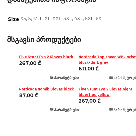
XS, S, M, L, XL, XXL, 3XL, 4XL, 5XL, 6XL
Size
მსგავსი პროდუქტები
Five Stunt Evo 2 Gloves black
Nordcode Top speed WP Jacke
black/dark grey
267,00
₾
611,00
₾
ᲞᲐᲠᲐᲛᲔᲢᲠᲔᲑᲘ
ᲞᲐᲠᲐᲛᲔᲢᲠᲔᲑ
Nordcode Namib Gloves black
Five Stunt Evo 2 Gloves night
blue/fluo yellow
87,00
₾
267,00
₾
ᲞᲐᲠᲐᲛᲔᲢᲠᲔᲑᲘ
ᲞᲐᲠᲐᲛᲔᲢᲠᲔᲑ