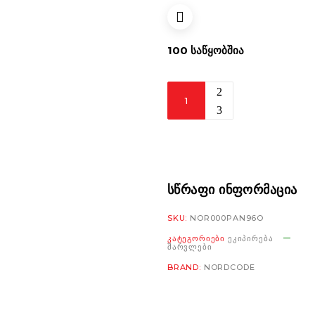
100 ᲡᲐᲬᲧᲝᲑᲨᲘᲐ
Nordcode
Himalayan
Pants
Oversize
black/light
grey
ᲡᲬᲠᲐᲤᲘ ᲘᲜᲤᲝᲠᲛᲐᲪᲘᲐ
რაოდენობა
SKU:
NOR000PAN96O
ᲙᲐᲢᲔᲒᲝᲠᲘᲔᲑᲘ
ᲔᲙᲘᲞᲘᲠᲔᲑᲐ
ᲨᲐᲠᲕᲚᲔᲑᲘ
BRAND:
NORDCODE