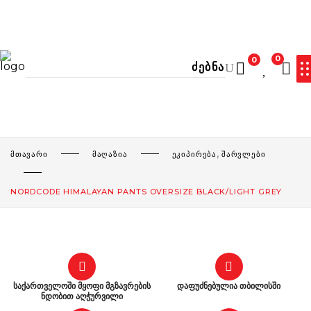
0
0
ᲙᲐᲚᲐᲗᲐ ᲪᲐᲠᲘᲔᲚᲘᲐ
,
ᲛᲗᲐᲕᲐᲠᲘ
ᲛᲐᲦᲐᲖᲘᲐ
ᲔᲙᲘᲞᲘᲠᲔᲑᲐ
ᲨᲐᲠᲕᲚᲔᲑᲘ
NORDCODE HIMALAYAN PANTS OVERSIZE BLACK/LIGHT GREY
საქართველოში მყოფი მგზავრების
დაფუძნებულია თბილისში
ნდობით აღჭურვილი