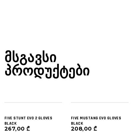
ᲛᲡᲒᲐᲕᲡᲘ
ᲞᲠᲝᲓᲣᲥᲢᲔᲑᲘ
FIVE STUNT EVO 2 GLOVES
FIVE MUSTANG EVO GLOVES
BLACK
BLACK
267,00
₾
208,00
₾