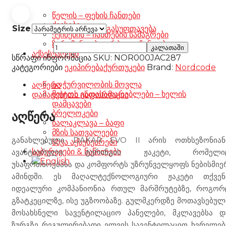
წელის – ფეხის ჩანთები
ქეისები
Size
გასუფთავება
ქეისების – ჩანთების სამაგრები
ზურგჩანთები – რბილი ჩანთები
Nordcode
კალათაში
აქსესუარები
Dakar
სწრაფი ინფორმაცია
SKU:
NOR000JAC287
Evo
კატეგორიები
ეკიპირება
ქურთუკები
Brand:
Nordcode
II
Jacket
აღჭურვილობის მოვლა
აღწერა
dark
მოტოს გადასაფარებლები – ხელის
დამატებითი ინფორმაცია
grey/black
დამცავები
რაოდენობა
ბრელოკები
აღწერა
ბალაკლავა – ბაფი
მზის სათვალეები
განახლებული DAKAR EVO II არის ოთხსეზონიან
სხვა აქსესუარები
საბურავები & ნაწილები
ავანტიურული ტურინგის ჟაკეტი, რომელი
უსაფრთხოებასა და კომფორტს უზრუნველყოფს ნებისმიე
ამინდში. ეს მაღალტექნოლოგიური ჟაკეტი თქვენ
იდეალური კომპანიონია რთულ მარშრუტებზე, როგორ
გზატკეცილზე, ისე უგზოობაზე. გულმკერდზე მოთავსებულ
მოსახსნელი სავენტილაციო პანელები, მკლავებსა დ
ზურგზე რეგულირებადი ელვის სავენტილაციო ხვრელებ