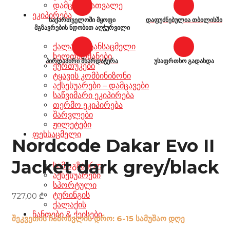
დამცავი სათვალე
ეკიპირება
საქართველოში მყოფი
დაფუძნებულია თბილისში
მგზავრების ნდობით აღჭურვილი
ქალაქის ტანსაცმელი
ხელთათმანები
პირდაპირი მხარდაჭერა
უსაფრთხო გადახდა
ქურთუკები
ტყავის კომბინიზონი
აქსესუარები – დამცავები
საწვიმარი ეკიპირება
თერმო ეკიპირება
შარვლები
ჟილეტები
ფეხსაცმელი
Nordcode Dakar Evo II
Jacket dark grey/black
სამოგზაურო
აქსესუარები
სპორტული
ტურინგის
727,00
₾
ქალაქის
ჩანთები & ქეისები
შეკვეთის ჩამოსვლის დრო: 6-15 სამუშაო დღე