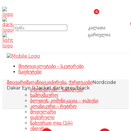
0
კალათა
ცარიელია
მოტოციკლეტები – სკუტერები
ჩაფხუტები
მთავარი
მაღაზია
ეკიპირება
,
ქურთუკები
Nordcode
Dakar Evo II Jacket dark grey/black
აქსესუარები – ნაწილები
სამოგზაურო
ბლუთუს-კომუნიკაცია – ჯიპიესი
კლასიკური – რეტრო
მოდულარი
დახურული
ნახევრად ღია (3/4)
ენდურო