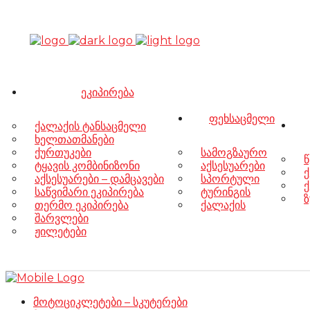
ეკიპირება
ფეხსაცმელი
ქალაქის ტანსაცმელი
ხელთათმანები
ქურთუკები
სამოგზაურო
წ
ტყავის კომბინიზონი
აქსესუარები
ქ
აქსესუარები – დამცავები
სპორტული
ქ
საწვიმარი ეკიპირება
ტურინგის
ზ
თერმო ეკიპირება
ქალაქის
შარვლები
ჟილეტები
მოტოციკლეტები – სკუტერები