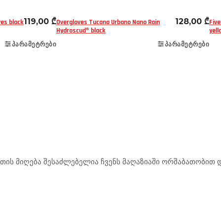
119,00
₾
128,00
₾
ves black
Overgloves Tucano Urbano Nano Rain
Five
Hydroscud® black
yell
ᲞᲐᲠᲐᲛᲔᲢᲠᲔᲑᲘ
ᲞᲐᲠᲐᲛᲔᲢᲠᲔᲑᲘ
ის მიღება შესაძლებელია ჩვენს მაღაზიაში ორშაბათობით და
.