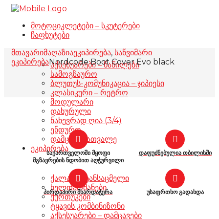
მოტოციკლეტები – სკუტერები
ჩაფხუტები
მთავარი
მაღაზია
ეკიპირება
,
საწვიმარი
ეკიპირება
Nordcode Boot Cover Evo black
აქსესუარები – ნაწილები
სამოგზაურო
ბლუთუს-კომუნიკაცია – ჯიპიესი
კლასიკური – რეტრო
მოდულარი
დახურული
ნახევრად ღია (3/4)
ენდურო
დამცავი სათვალე
ეკიპირება
საქართველოში მყოფი
დაფუძნებულია თბილისში
მგზავრების ნდობით აღჭურვილი
ქალაქის ტანსაცმელი
ხელთათმანები
პირდაპირი მხარდაჭერა
უსაფრთხო გადახდა
ქურთუკები
ტყავის კომბინიზონი
აქსესუარები – დამცავები