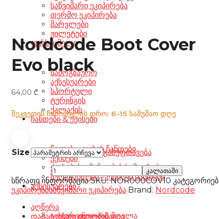
საწვიმარი ეკიპირება
თერმო ეკიპირება
შარვლები
ჟილეტები
Nordcode Boot Cover
ფეხსაცმელი
Evo black
სამოგზაურო
აქსესუარები
სპორტული
64,00
₾
ტურინგის
ქალაქის
შეკვეთის ჩამოსვლის დრო: 6-15 სამუშაო დღე
ჩანთები & ქეისები
წელის – ფეხის ჩანთები
Size
გასუფთავება
ქეისები
ქეისების – ჩანთების სამაგრები
Nordcode
კალათაში
ზურგჩანთები – რბილი ჩანთები
Boot
სწრაფი ინფორმაცია
SKU:
NOR000COV10
კატეგორიებ
აქსესუარები
Cover
ეკიპირება
საწვიმარი ეკიპირება
Brand:
Nordcode
Evo
black
აღწერა
რაოდენობა
აღჭურვილობის მოვლა
დამატებითი ინფორმაცია