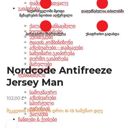
დამცავი სათვალე
ეკიპირება
საქართველოში მყოფი
დაფუძნებულია თბილისში
მგზავრების ნდობით აღჭურვილი
ქალაქის ტანსაცმელი
ხელთათმანები
პირდაპირი მხარდაჭერა
უსაფრთხო გადახდა
ქურთუკები
ტყავის კომბინიზონი
აქსესუარები – დამცავები
საწვიმარი ეკიპირება
თერმო ეკიპირება
შარვლები
Nordcode Antifreeze
ჟილეტები
ფეხსაცმელი
Jersey Man
სამოგზაურო
აქსესუარები
102,00
₾
სპორტული
ტურინგის
შეკვეთის ჩამოსვლის დრო: 6-15 სამუშაო დღე
ქალაქის
ჩანთები & ქეისები