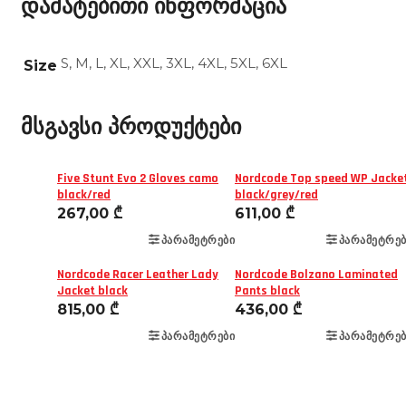
დამატებითი ინფორმაცია
S, M, L, XL, XXL, 3XL, 4XL, 5XL, 6XL
Size
მსგავსი პროდუქტები
Five Stunt Evo 2 Gloves camo
Nordcode Top speed WP Jacke
black/red
black/grey/red
267,00
₾
611,00
₾
ᲞᲐᲠᲐᲛᲔᲢᲠᲔᲑᲘ
ᲞᲐᲠᲐᲛᲔᲢᲠᲔᲑ
Nordcode Racer Leather Lady
Nordcode Bolzano Laminated
Jacket black
Pants black
815,00
₾
436,00
₾
ᲞᲐᲠᲐᲛᲔᲢᲠᲔᲑᲘ
ᲞᲐᲠᲐᲛᲔᲢᲠᲔᲑ