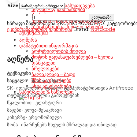
Size
გასუფთავება
წელის – ფეხის ჩანთები
ქეისები
Nordcode
კალათაში
ქეისების – ჩანთების სამაგრები
Antifreeze
სწრაფი ინფორმაცია
SKU:
NOR000JER01
კატეგორიებ
ზურგჩანთები – რბილი ჩანთები
Jersey
ეკიპირება
თერმო ეკიპირება
Brand:
Nordcode
აქსესუარები
Man
რაოდენობა
აღწერა
დამატებითი ინფორმაცია
აღჭურვილობის მოვლა
მოტოს გადასაფარებლები – ხელის
აღწერა
დამცავები
ბრელოკები
ტექნიკური
ბალაკლავა – ბაფი
მზის სათვალეები
საცვალი
– წყალგაუმტარი
სხვა აქსესუარები
5K- იდეალურია დაბალი ტემპერატურისთვის Antifreeze
საბურავები & ნაწილები
თერმული მასალის გამოყენების
წყალობით.- ელასტიური
მაჯები- ელვა-შესაკრავი
კისერზე- ერგონომიული
ზომა- ინარჩუნებს სხეულს მშრალად და თბილად.