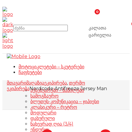
0
კალათა
ცარიელია
მოტოციკლეტები – სკუტერები
ჩაფხუტები
მთავარი
მაღაზია
ეკიპირება
,
თერმო
ეკიპირება
Nordcode Antifreeze Jersey Man
აქსესუარები – ნაწილები
სამოგზაურო
ბლუთუს-კომუნიკაცია – ჯიპიესი
კლასიკური – რეტრო
მოდულარი
დახურული
ნახევრად ღია (3/4)
ენდურო