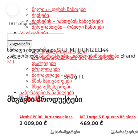
წელის – ფეხის ჩანთები
ქეისები
ქეისების – ჩანთების სამაგრები
100 საწყობშია
ზურგჩანთები – რბილი ჩანთები
აქსესუარები
MT
Pinlock
კალათაში
V-
სწრაფი ინფორმაცია
SKU:
MTHUNIZEL144
აღჭურვილობის მოვლა
32
კატეგორიები
აქსესუარები - ნაწილები
ჩაფხუტები
Brand:
მოტოს გადასაფარებლები – ხელის
182800070
MT
დამცავები
for
ბრელოკები
Jarama
ბალაკლავა – ბაფი
Snug fit
SV
მზის სათვალეები
რაოდენობა
სხვა აქსესუარები
საბურავები & ნაწილები
მსგავსი პროდუქტები
Airoh GP800 Hurricane gloss
MT Targo S Piqueras B5 gloss
2 009,00
₾
469,00
₾
ᲞᲐᲠᲐᲛᲔᲢᲠᲔᲑᲘ
ᲞᲐᲠᲐᲛᲔᲢᲠᲔᲑ