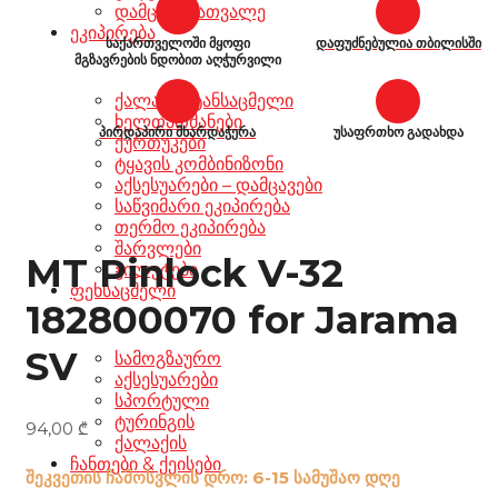
დამცავი სათვალე
ეკიპირება
საქართველოში მყოფი
დაფუძნებულია თბილისში
მგზავრების ნდობით აღჭურვილი
ქალაქის ტანსაცმელი
ხელთათმანები
პირდაპირი მხარდაჭერა
უსაფრთხო გადახდა
ქურთუკები
ტყავის კომბინიზონი
აქსესუარები – დამცავები
საწვიმარი ეკიპირება
თერმო ეკიპირება
შარვლები
MT Pinlock V-32
ჟილეტები
ფეხსაცმელი
182800070 for Jarama
SV
სამოგზაურო
აქსესუარები
სპორტული
ტურინგის
94,00
₾
ქალაქის
ჩანთები & ქეისები
შეკვეთის ჩამოსვლის დრო: 6-15 სამუშაო დღე