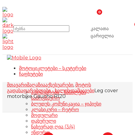
0
კალათა
ცარიელია
მოტოციკლეტები – სკუტერები
ჩაფხუტები
მთავარი
მაღაზია
აქსესუარები
,
მოტოს
გადასაფარებლები - ხელის დამცავები
Leg cover
აქსესუარები – ნაწილები
motorbike Gaucho R120
სამოგზაურო
ბლუთუს-კომუნიკაცია – ჯიპიესი
კლასიკური – რეტრო
მოდულარი
დახურული
ნახევრად ღია (3/4)
ენდურო