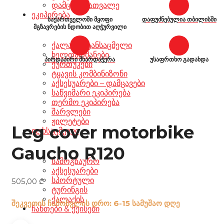
დამცავი სათვალე
ეკიპირება
საქართველოში მყოფი
დაფუძნებულია თბილისში
მგზავრების ნდობით აღჭურვილი
ქალაქის ტანსაცმელი
ხელთათმანები
პირდაპირი მხარდაჭერა
უსაფრთხო გადახდა
ქურთუკები
ტყავის კომბინიზონი
აქსესუარები – დამცავები
საწვიმარი ეკიპირება
თერმო ეკიპირება
შარვლები
ჟილეტები
Leg cover motorbike
ფეხსაცმელი
Gaucho R120
სამოგზაურო
აქსესუარები
სპორტული
505,00
₾
ტურინგის
ქალაქის
შეკვეთის ჩამოსვლის დრო: 6-15 სამუშაო დღე
ჩანთები & ქეისები