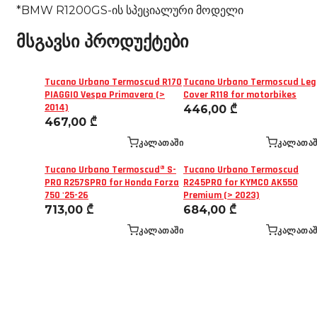
*BMW R1200GS-ის სპეციალური მოდელი
მსგავსი პროდუქტები
Tucano Urbano Termoscud R170
Tucano Urbano Termoscud Leg
PIAGGIO Vespa Primavera (>
Cover R118 for motorbikes
2014)
446,00
₾
467,00
₾
ᲙᲐᲚᲐᲗᲐᲨᲘ
ᲙᲐᲚᲐᲗᲐᲨ
Tucano Urbano Termoscud® S-
Tucano Urbano Termoscud
PRO R257SPRO for Honda Forza
R245PRO for KYMCO AK550
750 '25-26
Premium (> 2023)
713,00
₾
684,00
₾
ᲙᲐᲚᲐᲗᲐᲨᲘ
ᲙᲐᲚᲐᲗᲐᲨ