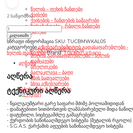
წელის – ფეხის ჩანთები
ქეისები
2 საწყობშია
ქეისების – ჩანთების სამაგრები
ზურგჩანთები – რბილი ჩანთები
Leg
აქსესუარები
cover
კალათაში
motorbike
სწრაფი ინფორმაცია
SKU:
TUCBMWKAL05
Gaucho
კატეგორიები
აქსესუარები
მოტოს გადასაფარებლები -
აღჭურვილობის მოვლა
R120
ხელის დამცავები
Brand:
Tucano Urbano
მოტოს გადასაფარებლები – ხელის
რაოდენობა
დამცავები
აღწერა
ბრელოკები
ბალაკლავა – ბაფი
აღწერა
მზის სათვალეები
სხვა აქსესუარები
ტექნიკური აღწერა
საბურავები & ნაწილები
- წყალგაუმტარი გარე საფარი მძიმე პოლიამიდიდან

- დამატებითი სითბოსთვის ლამპასირებული შიდა ნაწილ
- დატენილი, სიცხეგამძლე გამაგრებები

- ქურდობის საწინააღმდეგო სისტემა (მეტალის რგოლი)

- S.G.A.S. ქარქაშის აფუების საწინააღმდეგო სისტემა
