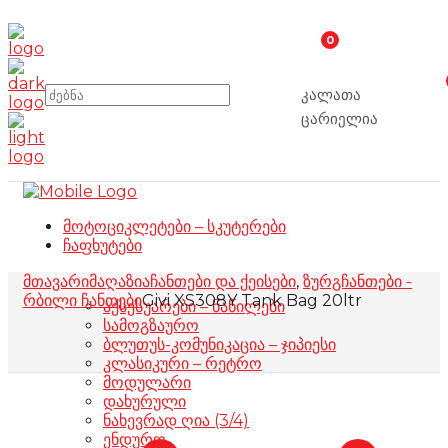
0
კალათა
ცარიელია
მოტოციკლეტები – სკუტერები
ჩაფხუტები
მთავარი
მაღაზია
ჩანთები და ქეისები
,
ზურგჩანთები -
რბილი ჩანთები
Givi XS308Y Tank Bag 20ltr
აქსესუარები – ნაწილები
სამოგზაურო
ბლუთუს-კომუნიკაცია – ჯიპიესი
კლასიკური – რეტრო
მოდულარი
დახურული
ნახევრად ღია (3/4)
ენდურო