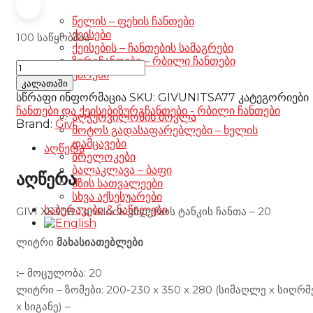
წელის – ფეხის ჩანთები
ქეისები
100 საწყობშია
ქეისების – ჩანთების სამაგრები
ზურგჩანთები – რბილი ჩანთები
Givi
აქსესუარები
XS308Y
კალათაში
Tank
სწრაფი ინფორმაცია
SKU:
GIVUNITSA77
კატეგორიები
Bag
ჩანთები და ქეისები
ზურგჩანთები - რბილი ჩანთები
აღჭურვილობის მოვლა
20ltr
Brand:
Givi
მოტოს გადასაფარებლები – ხელის
რაოდენობა
დამცავები
აღწერა
ბრელოკები
ბალაკლავა – ბაფი
აღწერა
მზის სათვალეები
სხვა აქსესუარები
საბურავები & ნაწილები
GIVI XS308 Tanklock ენდუროს ტანკის ჩანთა – 20
ლიტრი
მახასიათებლები
:
– მოცულობა: 20
ლიტრი – ზომები: 200-230 x 350 x 280 (სიმაღლე x სიღრმ
x სიგანე) –