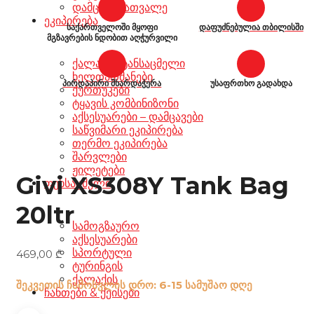
დამცავი სათვალე
ეკიპირება
საქართველოში მყოფი
დაფუძნებულია თბილისში
მგზავრების ნდობით აღჭურვილი
ქალაქის ტანსაცმელი
ხელთათმანები
პირდაპირი მხარდაჭერა
უსაფრთხო გადახდა
ქურთუკები
ტყავის კომბინიზონი
აქსესუარები – დამცავები
საწვიმარი ეკიპირება
თერმო ეკიპირება
შარვლები
ჟილეტები
Givi XS308Y Tank Bag
ფეხსაცმელი
20ltr
სამოგზაურო
აქსესუარები
სპორტული
469,00
₾
ტურინგის
ქალაქის
შეკვეთის ჩამოსვლის დრო: 6-15 სამუშაო დღე
ჩანთები & ქეისები