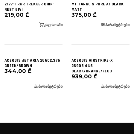
Z1771TRKR TREKKER CHIN-
MT TARGO S PURE A1 BLACK
REST GIVI
MATT
219,00
₾
375,00
₾
ᲙᲐᲚᲐᲗᲐᲨᲘ
ᲞᲐᲠᲐᲛᲔᲢᲠᲔᲑᲘ
ACERBIS JET ARIA 26602.376
ACERBIS AIRSTRIKE-X
GREEN/BROWN
26905.446
344,00
₾
BLACK/ORANGE/FLUO
939,00
₾
ᲞᲐᲠᲐᲛᲔᲢᲠᲔᲑᲘ
ᲞᲐᲠᲐᲛᲔᲢᲠᲔᲑᲘ