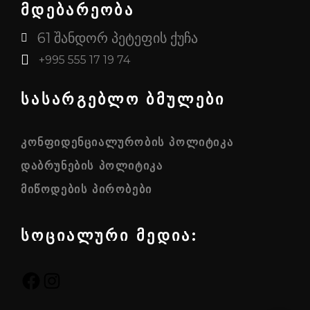
მდებარეობა
61 შანდორ პეტეფის ქუჩა
+995 555 17 19 74
სასარგებლო ბმულები
ᲙᲝᲜᲤᲘᲓᲔᲜᲪᲘᲐᲚᲣᲠᲝᲑᲘᲡ ᲞᲝᲚᲘᲢᲘᲙᲐ
ᲓᲐᲑᲠᲣᲜᲔᲑᲘᲡ ᲞᲝᲚᲘᲢᲘᲙᲐ
ᲛᲘᲬᲝᲓᲔᲑᲘᲡ ᲞᲘᲠᲝᲑᲔᲑᲘ
სოციალური მედია:
FACEBOOK
INSTAGRAM