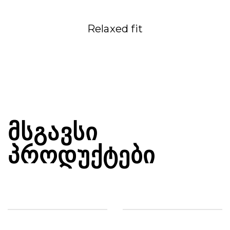
Relaxed fit
ᲛᲡᲒᲐᲕᲡᲘ
ᲞᲠᲝᲓᲣᲥᲢᲔᲑᲘ