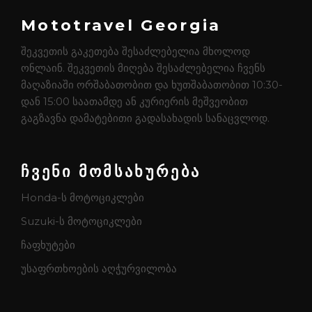
Mototravel Georgia
შეკვეთის გაკეთება შესაძლებელია მხოლოდ
ონლაინ. შეკვეთის მიღება შესაძლებელია ჩვენს
მაღაზიაში ორშაბათობით და ხუთშაბათობით 10:30-
დან 15:00 საათამდე ან კურიერის მეშვეობით
გაგზავნა დამატებითი გადასახადის სანაცვლოდ.
ჩვენი მომსახურება
Honda-ს მოტოციკლები
Suzuki-ს მოტოციკლები
ჩაფხუტები
უსაფრთხოების აღჭურვილობა