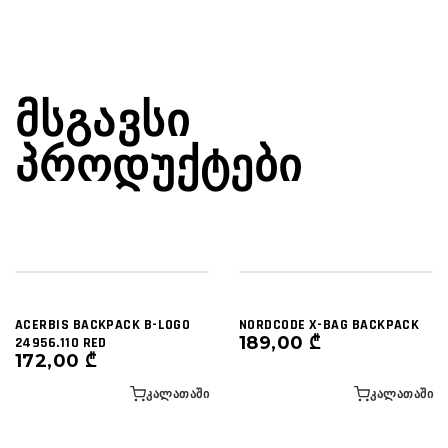
ᲛᲡᲒᲐᲕᲡᲘ
ᲞᲠᲝᲓᲣᲥᲢᲔᲑᲘ
ACERBIS BACKPACK B-LOGO
NORDCODE X-BAG BACKPACK
189,00
₾
24956.110 RED
172,00
₾
ᲙᲐᲚᲐᲗᲐᲨᲘ
ᲙᲐᲚᲐᲗᲐᲨᲘ