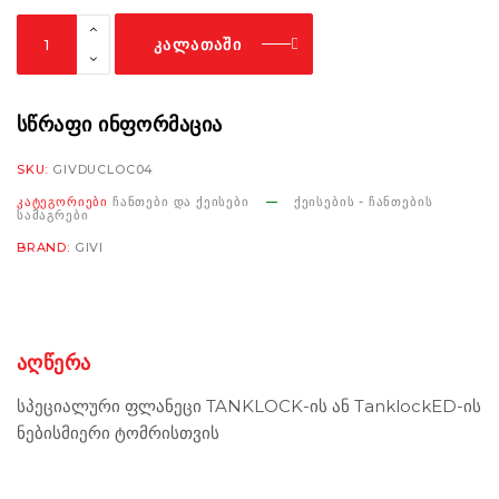
Givi
ᲙᲐᲚᲐᲗᲐᲨᲘ
Tanklock
System
BF77
ᲡᲬᲠᲐᲤᲘ ᲘᲜᲤᲝᲠᲛᲐᲪᲘᲐ
Ducati
SKU:
GIVDUCLOC04
Streetfighter
ᲙᲐᲢᲔᲒᲝᲠᲘᲔᲑᲘ
ᲩᲐᲜᲗᲔᲑᲘ ᲓᲐ ᲥᲔᲘᲡᲔᲑᲘ
ᲥᲔᲘᲡᲔᲑᲘᲡ - ᲩᲐᲜᲗᲔᲑᲘᲡ
V4
ᲡᲐᲛᲐᲒᲠᲔᲑᲘ
1100
BRAND:
GIVI
'20-
'22
რაოდენობა
ᲐᲦᲬᲔᲠᲐ
სპეციალური ფლანეცი TANKLOCK-ის ან TanklockED-ის
ნებისმიერი ტომრისთვის