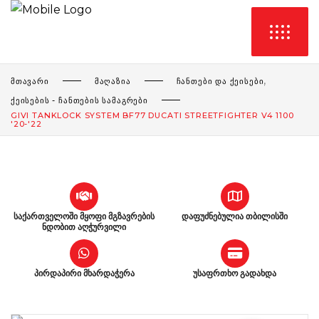
,
ᲛᲗᲐᲕᲐᲠᲘ
ᲛᲐᲦᲐᲖᲘᲐ
ᲩᲐᲜᲗᲔᲑᲘ ᲓᲐ ᲥᲔᲘᲡᲔᲑᲘ
ᲥᲔᲘᲡᲔᲑᲘᲡ - ᲩᲐᲜᲗᲔᲑᲘᲡ ᲡᲐᲛᲐᲒᲠᲔᲑᲘ
GIVI TANKLOCK SYSTEM BF77 DUCATI STREETFIGHTER V4 1100
'20-'22
საქართველოში მყოფი მგზავრების
დაფუძნებულია თბილისში
ნდობით აღჭურვილი
პირდაპირი მხარდაჭერა
უსაფრთხო გადახდა