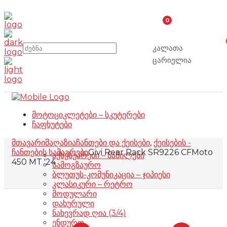
0
კალათა
ცარიელია
მოტოციკლეტები – სკუტერები
ჩაფხუტები
მთავარი
მაღაზია
ჩანთები და ქეისები
,
ქეისების -
ჩანთების სამაგრები
Givi Rear Rack SR9226 CFMoto
აქსესუარები – ნაწილები
450 MT '24
სამოგზაურო
ბლუთუს-კომუნიკაცია – ჯიპიესი
კლასიკური – რეტრო
მოდულარი
დახურული
ნახევრად ღია (3/4)
ენდურო