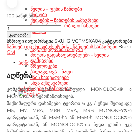
წელის – ფეხის ჩანთები
ქეისები
100 საწყობშია
ქეისების – ჩანთების სამაგრები
ზურგჩანთები – რბილი ჩანთები
Givi
აქსესუარები
Rear
კალათაში
Rack
სწრაფი ინფორმაცია
SKU:
GIVCFMSXA04
კატეგორიები
SR9226
ჩანთები და ქეისები
ქეისების - ჩანთების სამაგრები
Brand
აღჭურვილობის მოვლა
CFMoto
Givi
მოტოს გადასაფარებლები – ხელის
450
დამცავები
MT
აღწერა
ბრელოკები
'24
ბალაკლავა – ბაფი
რაოდენობა
აღწერა
მზის სათვალეები
სხვა აქსესუარები
საბურავები & ნაწილები
კონკრეტული უკანა საბარგული MONOLOCK® ა
MONOKEY® ზემოჩანთისთვის.
მაქსიმალური დასაშვები ტვირთი 6 კგ / უნდა შეთავსდე
M5, M7, M8A, M8B, M9A, M9B MONOKEY®-ი
ფირფიტასთან, ან M5M-სა ან M6M-ს MONOLOCK®-ი
ფირფიტასთან, ან MONOLOCK®-ის ზედა ყუთში უკვ
ჩაშენებულ ფირფიტასთან, ან ალუმინის ჩანთის დამჭე