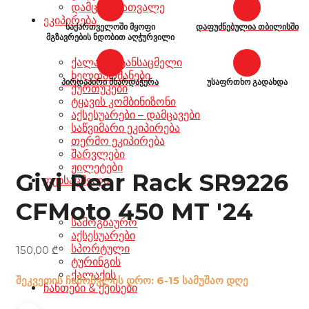
დამცავი სათვალე
ეკიპირება
საქართველოში მყოფი
დაფუძნებულია თბილისში
მგზავრების ნდობით აღჭურვილი
ქალაქის ტანსაცმელი
ხელთათმანები
პირდაპირი მხარდაჭერა
უსაფრთხო გადახდა
ქურთუკები
ტყავის კომბინიზონი
აქსესუარები – დამცავები
საწვიმარი ეკიპირება
თერმო ეკიპირება
შარვლები
ჟილეტები
Givi Rear Rack SR9226
ფეხსაცმელი
CFMoto 450 MT '24
სამოგზაურო
აქსესუარები
სპორტული
150,00
₾
ტურინგის
ქალაქის
შეკვეთის ჩამოსვლის დრო: 6-15 სამუშაო დღე
ჩანთები & ქეისები