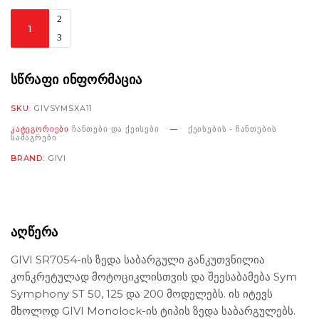
Givi
Rear
Rack
SR7054
ᲡᲬᲠᲐᲤᲘ ᲘᲜᲤᲝᲠᲛᲐᲪᲘᲐ
Sym
SKU:
GIVSYMSXA11
Symphony
ᲙᲐᲢᲔᲒᲝᲠᲘᲔᲑᲘ
ᲩᲐᲜᲗᲔᲑᲘ ᲓᲐ ᲥᲔᲘᲡᲔᲑᲘ
ᲥᲔᲘᲡᲔᲑᲘᲡ - ᲩᲐᲜᲗᲔᲑᲘᲡ
ST
ᲡᲐᲛᲐᲒᲠᲔᲑᲘ
50-
BRAND:
GIVI
125-
200
'15-
'20
ᲐᲦᲬᲔᲠᲐ
რაოდენობა
GIVI SR7054-ის ზედა საბარგული განკუთვნილია
კონკრეტულად მოტოციკლისთვის და შეესაბამება Sym
Symphony ST 50, 125 და 200 მოდელებს. ის იტევს
მხოლოდ GIVI Monolock-ის ტიპის ზედა საბარგულებს.