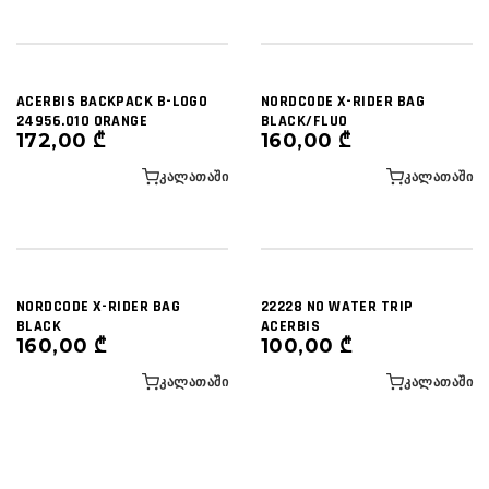
ACERBIS BACKPACK B-LOGO
NORDCODE X-RIDER BAG
24956.010 ORANGE
BLACK/FLUO
172,00
₾
160,00
₾
ᲙᲐᲚᲐᲗᲐᲨᲘ
ᲙᲐᲚᲐᲗᲐᲨᲘ
NORDCODE X-RIDER BAG
22228 NO WATER TRIP
BLACK
ACERBIS
160,00
₾
100,00
₾
ᲙᲐᲚᲐᲗᲐᲨᲘ
ᲙᲐᲚᲐᲗᲐᲨᲘ