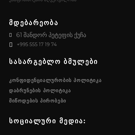
მდებარეობა
61 შანდორ პეტეფის ქუჩა
+995 555 17 19 74
სასარგებლო ბმულები
ᲙᲝᲜᲤᲘᲓᲔᲜᲪᲘᲐᲚᲣᲠᲝᲑᲘᲡ ᲞᲝᲚᲘᲢᲘᲙᲐ
ᲓᲐᲑᲠᲣᲜᲔᲑᲘᲡ ᲞᲝᲚᲘᲢᲘᲙᲐ
ᲛᲘᲬᲝᲓᲔᲑᲘᲡ ᲞᲘᲠᲝᲑᲔᲑᲘ
სოციალური მედია: