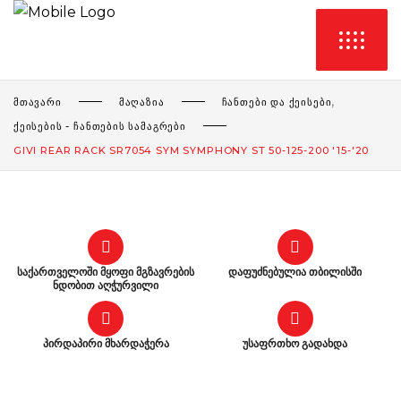
,
ᲛᲗᲐᲕᲐᲠᲘ
ᲛᲐᲦᲐᲖᲘᲐ
ᲩᲐᲜᲗᲔᲑᲘ ᲓᲐ ᲥᲔᲘᲡᲔᲑᲘ
ᲥᲔᲘᲡᲔᲑᲘᲡ - ᲩᲐᲜᲗᲔᲑᲘᲡ ᲡᲐᲛᲐᲒᲠᲔᲑᲘ
GIVI REAR RACK SR7054 SYM SYMPHONY ST 50-125-200 '15-'20
საქართველოში მყოფი მგზავრების
დაფუძნებულია თბილისში
ნდობით აღჭურვილი
პირდაპირი მხარდაჭერა
უსაფრთხო გადახდა