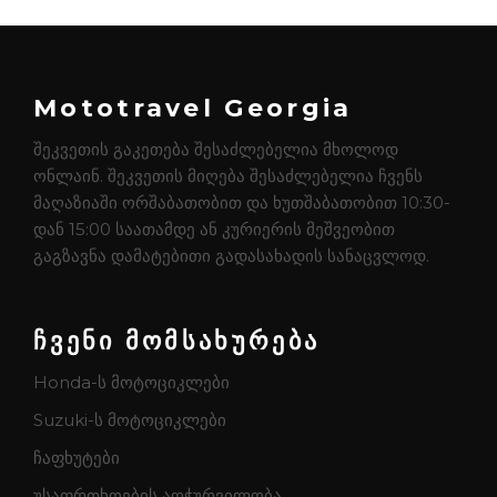
Mototravel Georgia
შეკვეთის გაკეთება შესაძლებელია მხოლოდ
ონლაინ. შეკვეთის მიღება შესაძლებელია ჩვენს
მაღაზიაში ორშაბათობით და ხუთშაბათობით 10:30-
დან 15:00 საათამდე ან კურიერის მეშვეობით
გაგზავნა დამატებითი გადასახადის სანაცვლოდ.
ჩვენი მომსახურება
Honda-ს მოტოციკლები
Suzuki-ს მოტოციკლები
ჩაფხუტები
უსაფრთხოების აღჭურვილობა