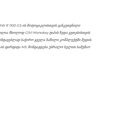
BMW R 1100 GS-ის მოტოციკლისთვის განკუთვნილი
ნილია მხოლოდ GIVI Monokey ტიპის ზედა ყუთებისთვის.
მონტაჟებლად საჭირო ყველა ნაწილი კომპლექტში შედის.
ის ფირფიტა M5. მონტაჟდება უბრალო ხელით სამუშაო
ᲩᲐᲜᲗᲔᲑᲘ ᲓᲐ ᲥᲔᲘᲡᲔᲑᲘ
ᲖᲣᲠᲒᲩᲐᲜᲗᲔᲑᲘ - ᲠᲑᲘᲚᲘ ᲩᲐᲜᲗᲔᲑᲘ