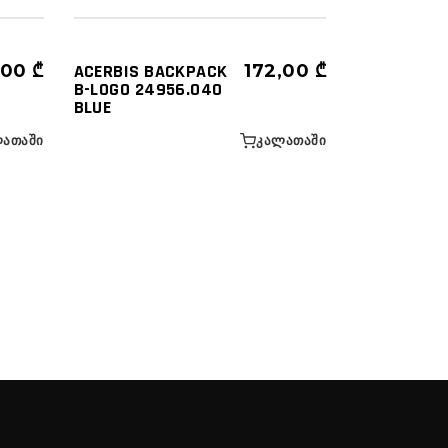
,00
₾
ACERBIS BACKPACK
172,00
₾
B-LOGO 24956.040
BLUE
ᲐᲗᲐᲨᲘ
ᲙᲐᲚᲐᲗᲐᲨᲘ