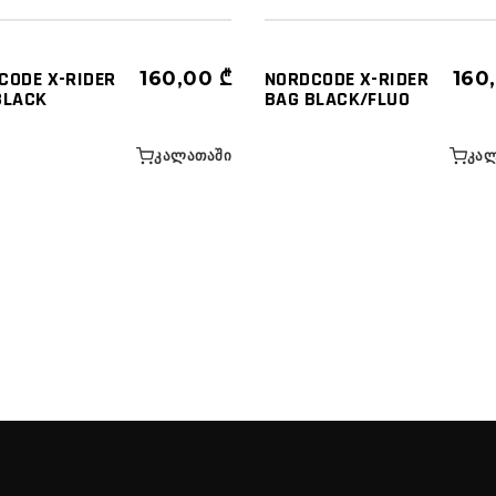
CODE X-RIDER
160,00
₾
NORDCODE X-RIDER
160
BLACK
BAG BLACK/FLUO
ᲙᲐᲚᲐᲗᲐᲨᲘ
ᲙᲐᲚ