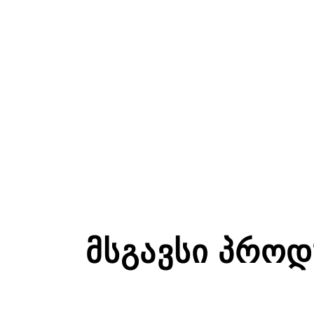
ᲛᲡᲒᲐᲕᲡᲘ ᲞᲠᲝᲓ
ᲬᲔᲚᲘᲡ - ᲤᲔᲮᲘᲡ ᲩᲐᲜᲗᲔᲑᲘ
ᲬᲔᲚᲘᲡ
ᲩᲐᲜᲗᲔᲑᲘ ᲓᲐ ᲥᲔᲘᲡᲔᲑᲘ
ᲩᲐᲜᲗᲔ