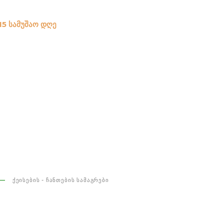
15 სამუშაო დღე
ᲥᲔᲘᲡᲔᲑᲘᲡ - ᲩᲐᲜᲗᲔᲑᲘᲡ ᲡᲐᲛᲐᲒᲠᲔᲑᲘ