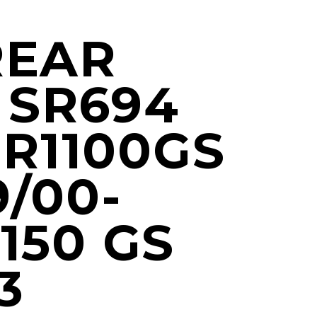
REAR
 SR694
R1100GS
9/00-
1150 GS
3