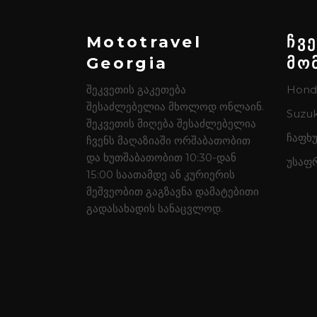
Mototravel
ჩვ
Georgia
მო
შეკვეთის გაკეთება
Hond
შესაძლებელია მხოლოდ ონლაინ.
Suzuk
შეკვეთის მიღება შესაძლებელია
ჩაფხუ
ჩვენს მაღაზიაში ორშაბათობით
და ხუთშაბათობით 10:30-დან
უსაფ
15:00 საათამდე ან კურიერის
მეშვეობით გაგზავნა დამატებითი
გადასახადის სანაცვლოდ.