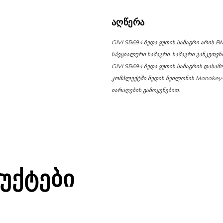
GS
ᲐᲦᲬᲔᲠᲐ
'00-
'03
GIVI SR694 ზედა ყუთის სამაგრი არის 
რაოდენობა
სპეციალური სამაგრი. სამაგრი განკუთვ
GIVI SR694 ზედა ყუთის სამაგრის დასა
კომპლექტში შედის ნეილონის Monokey-
იარაღების გამოყენებით.
ᲣᲥᲢᲔᲑᲘ
 - ᲤᲔᲮᲘᲡ ᲩᲐᲜᲗᲔᲑᲘ
ᲬᲔᲚᲘᲡ - ᲤᲔᲮᲘᲡ ᲩᲐᲜᲗᲔᲑᲘ
ᲑᲘ ᲓᲐ ᲥᲔᲘᲡᲔᲑᲘ
ᲩᲐᲜᲗᲔᲑᲘ ᲓᲐ ᲥᲔᲘᲡᲔᲑᲘ