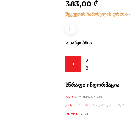
383,00
₾
შეკვეთის ჩამოსვლის დრო: 6-
2 ᲡᲐᲬᲧᲝᲑᲨᲘᲐ
Givi
Rear
Rack
SR694
ᲡᲬᲠᲐᲤᲘ ᲘᲜᲤᲝᲠᲛᲐᲪᲘᲐ
Bmw
SKU:
GIVBMWSXA34
R1100GS
ᲙᲐᲢᲔᲒᲝᲠᲘᲔᲑᲘ
ᲩᲐᲜᲗᲔᲑᲘ ᲓᲐ ᲥᲔᲘᲡᲔᲑᲘ
'94-
BRAND:
GIVI
99/00-
03/R
1150