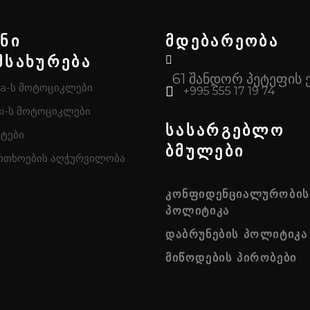
ენი
მდებარეობა
მსახურება
61 შანდორ პეტეფის 
a-ს მოტოციკლები
+995 555 17 19 74
i-ს მოტოციკლები
სასარგებლო
ტები
ბმულები
რთხოების აღჭურვილობა
ᲙᲝᲜᲤᲘᲓᲔᲜᲪᲘᲐᲚᲣᲠᲝᲑᲘᲡ
ᲞᲝᲚᲘᲢᲘᲙᲐ
ᲓᲐᲑᲠᲣᲜᲔᲑᲘᲡ ᲞᲝᲚᲘᲢᲘᲙᲐ
ᲛᲘᲬᲝᲓᲔᲑᲘᲡ ᲞᲘᲠᲝᲑᲔᲑᲘ