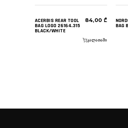
ACERBIS REAR TOOL
84,00
₾
NORD
BAG LOGO 26164.315
BAG 
BLACK/WHITE
ᲙᲐᲚᲐᲗᲐᲨᲘ