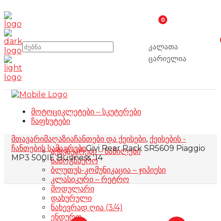
0
კალათა
ცარიელია
მოტოციკლეტები – სკუტერები
ჩაფხუტები
მთავარი
მაღაზია
ჩანთები და ქეისები
,
ქეისების -
ჩანთების სამაგრები
Givi Rear Rack SR5609 Piaggio
აქსესუარები – ნაწილები
MP3 500IE Business '14
სამოგზაურო
ბლუთუს-კომუნიკაცია – ჯიპიესი
კლასიკური – რეტრო
მოდულარი
დახურული
ნახევრად ღია (3/4)
ენდურო