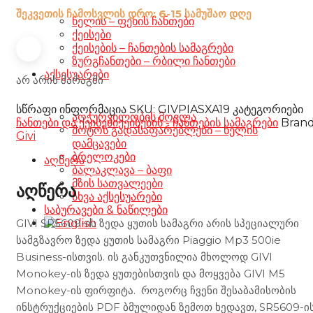
შეკვეთის ჩამოსვლის დრო: 6-15 სამუშაო დღე
წელის – ფეხის ჩანთები
ქეისები
ქეისების – ჩანთების სამაგრები
ზურგჩანთები – რბილი ჩანთები
აქსესუარები
არ არის მარაგში
სწრაფი ინფორმაცია
SKU:
GIVPIASXA19
კატეგორიები
აღჭურვილობის მოვლა
ჩანთები და ქეისები
ქეისების - ჩანთების სამაგრები
Brand
მოტოს გადასაფარებლები – ხელის
Givi
დამცავები
ბრელოკები
აღწერა
ბალაკლავა – ბაფი
მზის სათვალეები
აღწერა
სხვა აქსესუარები
საბურავები & ნაწილები
GIVI SR5609-ის ზედა ყუთის სამაგრი არის სპეციალური
სამგზავრო ზედა ყუთის სამაგრი Piaggio Mp3 500ie
Business-ისთვის. ის განკუთვნილია მხოლოდ GIVI
Monokey-ის ზედა ყუთებისთვის და მოყვება GIVI M5
Monokey-ის ფირფიტა. როგორც ჩვენი შესაბამისობის
ინსტრუქციების PDF ბმულიდან ზემოთ ხედავთ, SR5609-ი