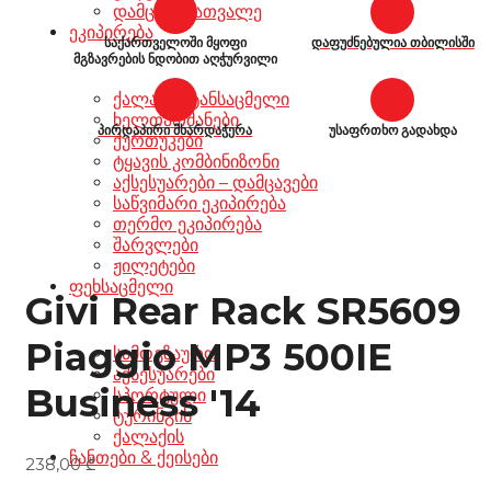
დამცავი სათვალე
ეკიპირება
საქართველოში მყოფი
დაფუძნებულია თბილისში
მგზავრების ნდობით აღჭურვილი
ქალაქის ტანსაცმელი
ხელთათმანები
პირდაპირი მხარდაჭერა
უსაფრთხო გადახდა
ქურთუკები
ტყავის კომბინიზონი
აქსესუარები – დამცავები
საწვიმარი ეკიპირება
თერმო ეკიპირება
შარვლები
ჟილეტები
ფეხსაცმელი
Givi Rear Rack SR5609
Piaggio MP3 500IE
სამოგზაურო
აქსესუარები
Business '14
სპორტული
ტურინგის
ქალაქის
ჩანთები & ქეისები
238,00
₾