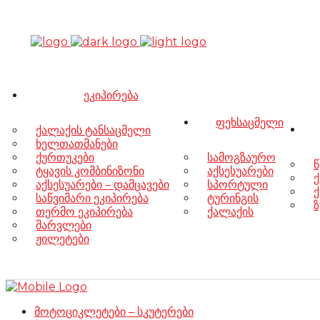
ეკიპირება
ფეხსაცმელი
ქალაქის ტანსაცმელი
ხელთათმანები
ქურთუკები
სამოგზაურო
წ
ტყავის კომბინიზონი
აქსესუარები
ქ
აქსესუარები – დამცავები
სპორტული
ქ
საწვიმარი ეკიპირება
ტურინგის
ზ
თერმო ეკიპირება
ქალაქის
შარვლები
ჟილეტები
მოტოციკლეტები – სკუტერები