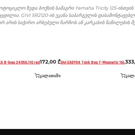
მოტოციკლო ზედა ბოქსის სამაგრი Yamaha Tricity 125-ისთვი
მოცდილია. GIVI SR2120-ის უკანა საბარგულის დასამონტაჟებ
რ არის საჭირო არსებული ჩარჩოს ან კარკასის ნაწილების შე
ისები
ჩანთები და ქეისები
 რბილი ჩანთები
ზურგჩანთები - რბილი ჩანთები
172,00
₾
333
k B-logo 24956.110 red
Givi EASY04 Tank Bag T-Magnetic 16L
ᲙᲐᲚᲐᲗᲐᲨᲘ
ᲙᲐᲚ