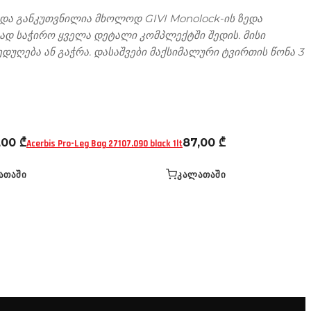
ს და განკუთვნილია მხოლოდ GIVI Monolock-ის ზედა
ლად საჭირო ყველა დეტალი კომპლექტში შედის. მისი
დუღება ან გაჭრა. დასაშვები მაქსიმალური ტვირთის წონა 3
წელის - ფეხის ჩანთები
ჩანთები და ქეისები
,00
₾
87,00
₾
Acerbis Pro-Leg Bag 27107.090 black 1lt
ᲐᲗᲐᲨᲘ
ᲙᲐᲚᲐᲗᲐᲨᲘ