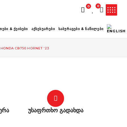
0
0
ᲚᲐᲗᲐ ᲪᲐᲠᲘᲔᲚᲘᲐ
ᲗᲔᲑᲘ & ᲥᲔᲘᲡᲔᲑᲘ
ᲐᲥᲡᲔᲡᲣᲐᲠᲔᲑᲘ
ᲡᲐᲑᲣᲠᲐᲕᲔᲑᲘ & ᲜᲐᲬᲘᲚᲔᲑᲘ
0 HONDA CB750 HORNET '23
ერა
უსაფრთხო გადახდა