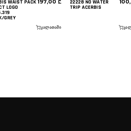
BIS WAIST PACK
197,00
₾
22228 NO WATER
100
CT LOGO
TRIP ACERBIS
.319
K/GREY
ᲙᲐᲚᲐᲗᲐᲨᲘ
ᲙᲐᲚ