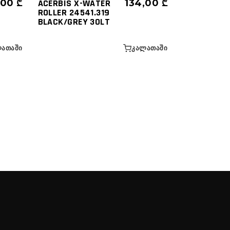
,00
₾
ACERBIS X-WATER
134,00
₾
ROLLER 24541.319
BLACK/GREY 30LT
ᲐᲗᲐᲨᲘ
ᲙᲐᲚᲐᲗᲐᲨᲘ