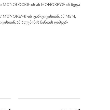
ლი MONOLOCK®-ის ან MONOKEY®-ის ზედა
M7 MONOKEY®-ის ფირფიტასთან, ან M5M,
სთან, ან ალუმინის ჩანთის დამჭერ
ᲩᲐᲜᲗᲔᲑᲘ ᲓᲐ ᲥᲔᲘᲡᲔᲑᲘ
ᲖᲣᲠᲒᲩᲐᲜᲗᲔᲑᲘ - ᲠᲑᲘᲚᲘ ᲩᲐᲜᲗᲔᲑᲘ