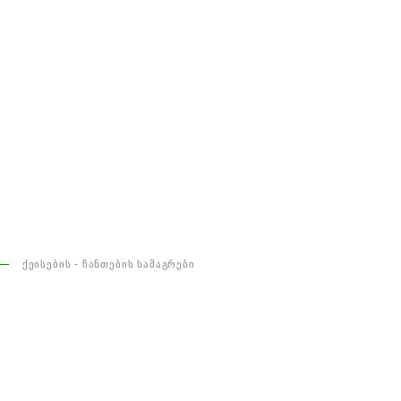
ᲥᲔᲘᲡᲔᲑᲘᲡ - ᲩᲐᲜᲗᲔᲑᲘᲡ ᲡᲐᲛᲐᲒᲠᲔᲑᲘ