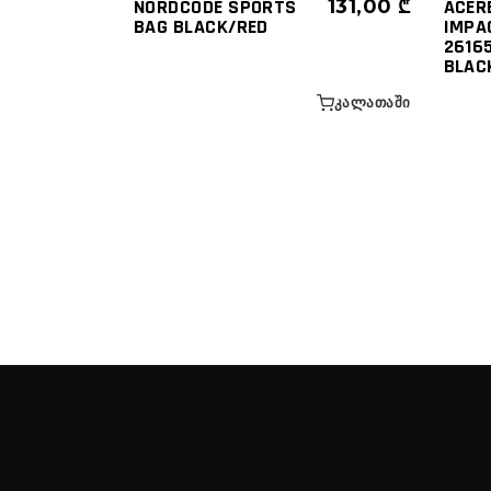
NORDCODE SPORTS
131,00
₾
ACER
BAG BLACK/RED
IMPA
26165
BLAC
ᲙᲐᲚᲐᲗᲐᲨᲘ