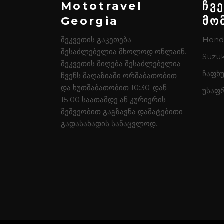
Mototravel
ჩვ
Georgia
მო
შეკვეთის გაკეთება
Hond
შესაძლებელია მხოლოდ ონლაინ.
Suzuk
შეკვეთის მიღება შესაძლებელია
ჩაფხუ
ჩვენს მაღაზიაში ორშაბათობით
და ხუთშაბათობით 10:30-დან
უსაფ
15:00 საათამდე ან კურიერის
მეშვეობით გაგზავნა დამატებითი
გადასახადის სანაცვლოდ.