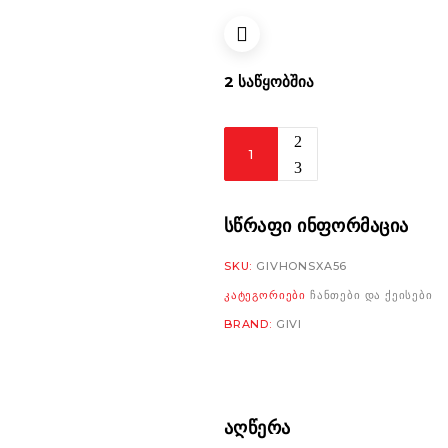
2 ᲡᲐᲬᲧᲝᲑᲨᲘᲐ
Givi
Rear
Rack
SR1200
ᲡᲬᲠᲐᲤᲘ ᲘᲜᲤᲝᲠᲛᲐᲪᲘᲐ
Honda
SKU:
GIVHONSXA56
CB750
ᲙᲐᲢᲔᲒᲝᲠᲘᲔᲑᲘ
ᲩᲐᲜᲗᲔᲑᲘ ᲓᲐ ᲥᲔᲘᲡᲔᲑᲘ
Hornet
BRAND:
GIVI
'23
რაოდენობა
ᲐᲦᲬᲔᲠᲐ