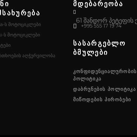
ენი
მდებარეობა
მსახურება
61 შანდორ პეტეფის 
a-ს მოტოციკლები
+995 555 17 19 74
i-ს მოტოციკლები
სასარგებლო
ტები
ბმულები
რთხოების აღჭურვილობა
ᲙᲝᲜᲤᲘᲓᲔᲜᲪᲘᲐᲚᲣᲠᲝᲑᲘᲡ
ᲞᲝᲚᲘᲢᲘᲙᲐ
ᲓᲐᲑᲠᲣᲜᲔᲑᲘᲡ ᲞᲝᲚᲘᲢᲘᲙᲐ
ᲛᲘᲬᲝᲓᲔᲑᲘᲡ ᲞᲘᲠᲝᲑᲔᲑᲘ