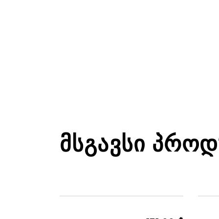
ᲛᲡᲒᲐᲕᲡᲘ ᲞᲠᲝᲓ
ᲬᲔᲚᲘᲡ - ᲤᲔᲮᲘᲡ ᲩᲐᲜᲗᲔᲑᲘ
ᲬᲔᲚᲘᲡ
ᲩᲐᲜᲗᲔᲑᲘ ᲓᲐ ᲥᲔᲘᲡᲔᲑᲘ
ᲩᲐᲜᲗᲔ