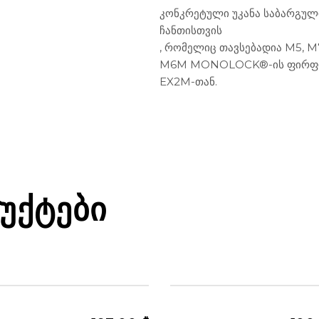
კონკრეტული უკანა საბარგუ
ჩანთისთვის
, რომელიც თავსებადია M5, 
M6M MONOLOCK®-ის ფირფიტა
EX2M-თან.
ᲣᲥᲢᲔᲑᲘ
 - ᲤᲔᲮᲘᲡ ᲩᲐᲜᲗᲔᲑᲘ
ᲬᲔᲚᲘᲡ - ᲤᲔᲮᲘᲡ ᲩᲐᲜᲗᲔᲑᲘ
ᲑᲘ ᲓᲐ ᲥᲔᲘᲡᲔᲑᲘ
ᲩᲐᲜᲗᲔᲑᲘ ᲓᲐ ᲥᲔᲘᲡᲔᲑᲘ