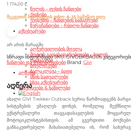
1 174,00
₾
წელის – ფეხის ჩანთები
ქეისები
შეკვეთის ჩამოსვლის დრო: 6-15 სამუშაო დღე
ქეისების – ჩანთების სამაგრები
ზურგჩანთები – რბილი ჩანთები
აქსესუარები
არ არის მარაგში
აღჭურვილობის მოვლა
მოტოს გადასაფარებლები – ხელის
სწრაფი ინფორმაცია
SKU:
GIVOBKBAG06
კატეგორიებ
დამცავები
ჩანთები და ქეისები
ქეისები
Brand:
Givi
ბრელოკები
ბალაკლავა – ბაფი
აღწერა
მზის სათვალეები
სხვა აქსესუარები
აღწერა
საბურავები & ნაწილები
ახალი GIVI Trekker Outback სერია წარმოადგენს ბარგი
სისტემების უმაღლეს დონეს, რომელიც შექმნილი
ექსტრემალური თავგადასავლების მოყვარულ
მოტოციკლისტებისთვის. ამ გვერდითი ბოქსები
განსაკუთრებული მახასიათებელია ის, რომ სახურავ