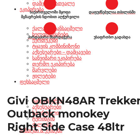
დამცავი სათვალე
ეკიპირება
საქართველოში მყოფი
დაფუძნებულია თბილისში
მგზავრების ნდობით აღჭურვილი
ქალაქის ტანსაცმელი
ხელთათმანები
პირდაპირი მხარდაჭერა
უსაფრთხო გადახდა
ქურთუკები
ტყავის კომბინიზონი
აქსესუარები – დამცავები
საწვიმარი ეკიპირება
თერმო ეკიპირება
შარვლები
ჟილეტები
ფეხსაცმელი
Givi OBKN48AR Trekke
სამოგზაურო
აქსესუარები
Outback monokey
სპორტული
ტურინგის
Right Side Case 48ltr
ქალაქის
ჩანთები & ქეისები