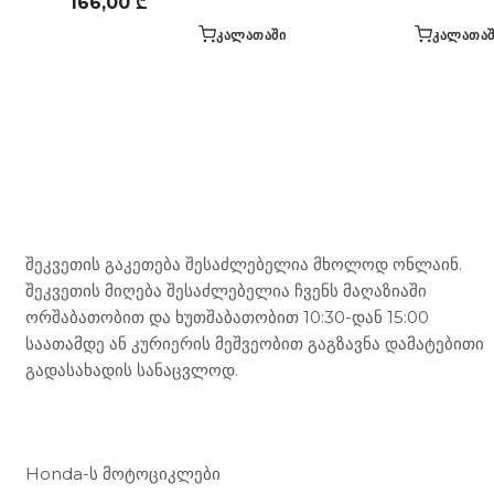
166,00
₾
ᲙᲐᲚᲐᲗᲐᲨᲘ
ᲙᲐᲚᲐᲗᲐᲨ
Mototravel Georgia
შეკვეთის გაკეთება შესაძლებელია მხოლოდ ონლაინ.
შეკვეთის მიღება შესაძლებელია ჩვენს მაღაზიაში
ორშაბათობით და ხუთშაბათობით 10:30-დან 15:00
საათამდე ან კურიერის მეშვეობით გაგზავნა დამატებითი
გადასახადის სანაცვლოდ.
ჩვენი მომსახურება
Honda-ს მოტოციკლები