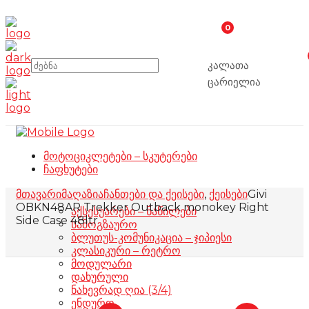
0
კალათა
ცარიელია
მოტოციკლეტები – სკუტერები
ჩაფხუტები
მთავარი
მაღაზია
ჩანთები და ქეისები
,
ქეისები
Givi
OBKN48AR Trekker Outback monokey Right
აქსესუარები – ნაწილები
Side Case 48ltr
სამოგზაურო
ბლუთუს-კომუნიკაცია – ჯიპიესი
კლასიკური – რეტრო
მოდულარი
დახურული
ნახევრად ღია (3/4)
ენდურო