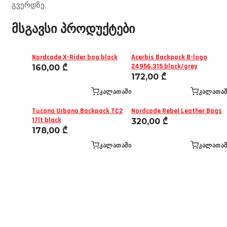
გვერდზე.
მსგავსი პროდუქტები
Nordcode X-Rider bag black
Acerbis Backpack B-logo
24956.315 black/grey
160,00
₾
172,00
₾
ᲙᲐᲚᲐᲗᲐᲨᲘ
ᲙᲐᲚᲐᲗᲐᲨ
Tucano Urbano Backpack TC2
Nordcode Rebel Leather Bags
17lt black
320,00
₾
178,00
₾
ᲙᲐᲚᲐᲗᲐᲨᲘ
ᲙᲐᲚᲐᲗᲐᲨ
Mototravel Georgia