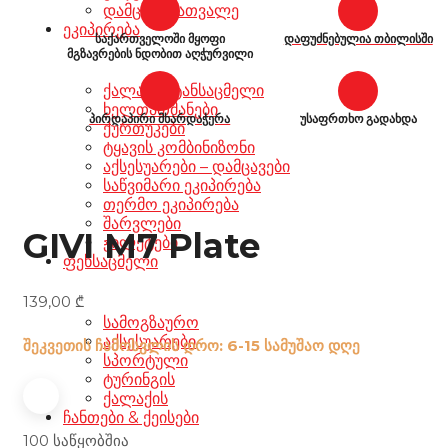
დამცავი სათვალე
ეკიპირება
საქართველოში მყოფი
დაფუძნებულია თბილისში
მგზავრების ნდობით აღჭურვილი
ქალაქის ტანსაცმელი
ხელთათმანები
პირდაპირი მხარდაჭერა
უსაფრთხო გადახდა
ქურთუკები
ტყავის კომბინიზონი
აქსესუარები – დამცავები
საწვიმარი ეკიპირება
თერმო ეკიპირება
შარვლები
GIVI M7 Plate
ჟილეტები
ფეხსაცმელი
139,00
₾
სამოგზაურო
აქსესუარები
შეკვეთის ჩამოსვლის დრო: 6-15 სამუშაო დღე
სპორტული
ტურინგის
ქალაქის
ჩანთები & ქეისები
100 საწყობშია