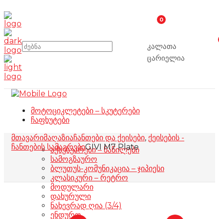
0
კალათა
ცარიელია
მოტოციკლეტები – სკუტერები
ჩაფხუტები
მთავარი
მაღაზია
ჩანთები და ქეისები
,
ქეისების -
ჩანთების სამაგრები
GIVI M7 Plate
აქსესუარები – ნაწილები
სამოგზაურო
ბლუთუს-კომუნიკაცია – ჯიპიესი
კლასიკური – რეტრო
მოდულარი
დახურული
ნახევრად ღია (3/4)
ენდურო