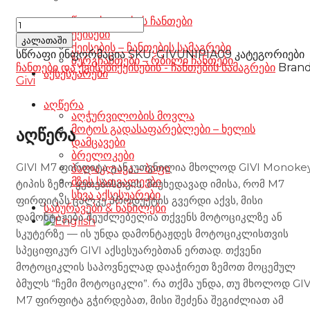
წელის – ფეხის ჩანთები
GIVI
ქეისები
M7
კალათაში
ქეისების – ჩანთების სამაგრები
Plate
სწრაფი ინფორმაცია
SKU:
GIVUNIPIA09
კატეგორიები
ზურგჩანთები – რბილი ჩანთები
რაოდენობა
ჩანთები და ქეისები
ქეისების - ჩანთების სამაგრები
Brand
აქსესუარები
Givi
აღწერა
აღჭურვილობის მოვლა
მოტოს გადასაფარებლები – ხელის
აღწერა
დამცავები
ბრელოკები
GIVI M7 ფირფიტა განკუთვნილია მხოლოდ GIVI Monoke
ბალაკლავა – ბაფი
მზის სათვალეები
ტიპის ზემო ყუთებისთვის. მიუხედავად იმისა, რომ M7
სხვა აქსესუარები
ფირფიტას ცალკე პროდუქტის გვერდი აქვს, მისი
საბურავები & ნაწილები
დამონტაჟება შეუძლებელია თქვენს მოტოციკლზე ან
სკუტერზე — ის უნდა დამონტაჟდეს მოტოციკლისთვის
სპეციფიკურ GIVI აქსესუარებთან ერთად. თქვენი
მოტოციკლის საპოვნელად დააჭირეთ ზემოთ მოცემულ
ბმულს “ჩემი მოტოციკლი”. რა თქმა უნდა, თუ მხოლოდ GIV
M7 ფირფიტა გჭირდებათ, მისი შეძენა შეგიძლიათ ამ