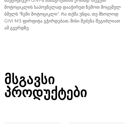
სპეციფიკურ GIVI-ს სამაგრებთან ერთად. თქვენი
მოტოციკლის საპოვნელად დააჭირეთ ზემოთ მოცემულ
ბმულს “ჩემი მოტოციკლი”. რა თქმა უნდა, თუ მხოლოდ
GIVI M3 ფირფიტა გჭირდებათ, მისი შეძენა შეგიძლიათ
ამ გვერდზე.
ᲛᲡᲒᲐᲕᲡᲘ
ᲞᲠᲝᲓᲣᲥᲢᲔᲑᲘ