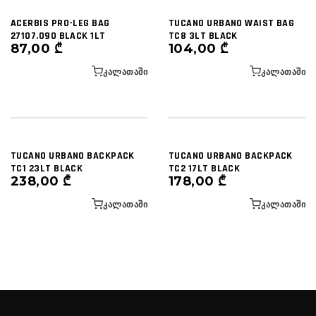
ACERBIS PRO-LEG BAG
TUCANO URBANO WAIST BAG
27107.090 BLACK 1LT
TC8 3LT BLACK
87,00
₾
104,00
₾
ᲙᲐᲚᲐᲗᲐᲨᲘ
ᲙᲐᲚᲐᲗᲐᲨᲘ
TUCANO URBANO BACKPACK
TUCANO URBANO BACKPACK
TC1 23LT BLACK
TC2 17LT BLACK
238,00
₾
178,00
₾
ᲙᲐᲚᲐᲗᲐᲨᲘ
ᲙᲐᲚᲐᲗᲐᲨᲘ