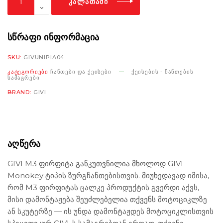
ᲙᲐᲚᲐᲗᲐᲨᲘ
M5
Plate
რაოდენობა
ᲡᲬᲠᲐᲤᲘ ᲘᲜᲤᲝᲠᲛᲐᲪᲘᲐ
SKU:
GIVUNIPIA04
ᲙᲐᲢᲔᲒᲝᲠᲘᲔᲑᲘ
ᲩᲐᲜᲗᲔᲑᲘ ᲓᲐ ᲥᲔᲘᲡᲔᲑᲘ
ᲥᲔᲘᲡᲔᲑᲘᲡ - ᲩᲐᲜᲗᲔᲑᲘᲡ
ᲡᲐᲛᲐᲒᲠᲔᲑᲘ
BRAND:
GIVI
ᲐᲦᲬᲔᲠᲐ
GIVI M3 ფირფიტა განკუთვნილია მხოლოდ GIVI
Monokey ტიპის ზურგჩანთებისთვის. მიუხედავად იმისა,
რომ M3 ფირფიტას ცალკე პროდუქტის გვერდი აქვს,
მისი დამონტაჟება შეუძლებელია თქვენს მოტოციკლზე
ან სკუტერზე — ის უნდა დამონტაჟდეს მოტოციკლისთვის