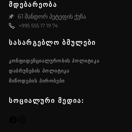
მდებარეობა
61 შანდორ პეტეფის ქუჩა
+995 555 17 19 74
სასარგებლო ბმულები
ᲙᲝᲜᲤᲘᲓᲔᲜᲪᲘᲐᲚᲣᲠᲝᲑᲘᲡ ᲞᲝᲚᲘᲢᲘᲙᲐ
ᲓᲐᲑᲠᲣᲜᲔᲑᲘᲡ ᲞᲝᲚᲘᲢᲘᲙᲐ
ᲛᲘᲬᲝᲓᲔᲑᲘᲡ ᲞᲘᲠᲝᲑᲔᲑᲘ
სოციალური მედია:
FACEBOOK
INSTAGRAM