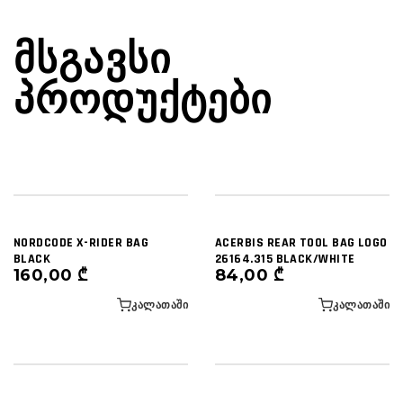
ᲛᲡᲒᲐᲕᲡᲘ
ᲞᲠᲝᲓᲣᲥᲢᲔᲑᲘ
NORDCODE X-RIDER BAG
ACERBIS REAR TOOL BAG LOGO
BLACK
26164.315 BLACK/WHITE
160,00
₾
84,00
₾
ᲙᲐᲚᲐᲗᲐᲨᲘ
ᲙᲐᲚᲐᲗᲐᲨᲘ