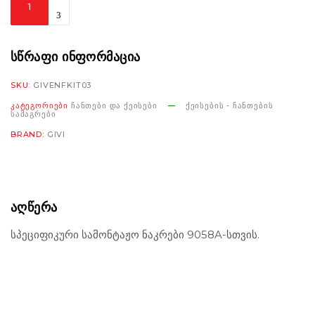
Kit
A9058A
for
ᲡᲬᲠᲐᲤᲘ ᲘᲜᲤᲝᲠᲛᲐᲪᲘᲐ
METEOR
SKU:
GIVENFKIT03
650
ᲙᲐᲢᲔᲒᲝᲠᲘᲔᲑᲘ
ᲩᲐᲜᲗᲔᲑᲘ ᲓᲐ ᲥᲔᲘᲡᲔᲑᲘ
ᲥᲔᲘᲡᲔᲑᲘᲡ - ᲩᲐᲜᲗᲔᲑᲘᲡ
'23
ᲡᲐᲛᲐᲒᲠᲔᲑᲘ
Enfield
BRAND:
GIVI
რაოდენობა
ᲐᲦᲬᲔᲠᲐ
სპეციფიკური სამონტაჟო ნაკრები 9058A-სთვის.