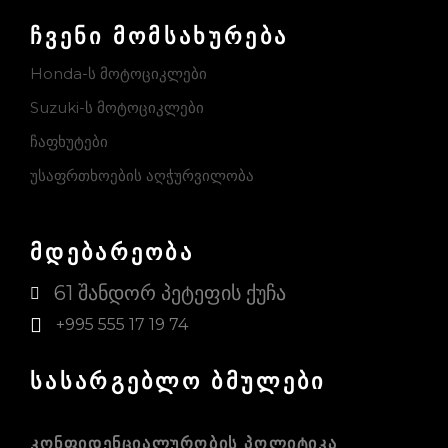
ჩვენი მომსახურება
Honda-ს მოტოციკლები
Suzuki-ს მოტოციკლები
ჩაფხუტები
უსაფრთხოების აღჭურვილობა
მდებარეობა
61 შანდორ პეტეფის ქუჩა
+995 555 17 19 74
სასარგებლო ბმულები
ᲙᲝᲜᲤᲘᲓᲔᲜᲪᲘᲐᲚᲣᲠᲝᲑᲘᲡ ᲞᲝᲚᲘᲢᲘᲙᲐ