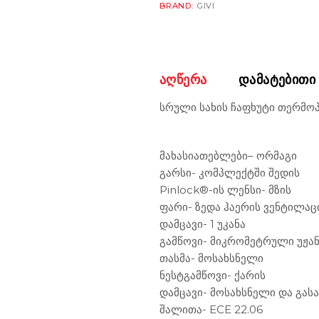
BRAND:
GIVI
ᲐᲦᲬᲔᲠᲐ
ᲓᲐᲛᲐᲢᲔᲑᲘᲗᲘ
სრული სახის ჩაფხუტი თერმო
მახასიათებლები
– ორმაგი
გარსი- კომპლექტში შედის
Pinlock®-ის ლენსი- მზის
ფარი- ზედა ჰაერის ვენტილაცი
დამცავი- 1 უკანა
გამწოვი- მიკრომეტრული უჟა
თასმა- მოსახსნელი
ნესტგამწოვი- ქარის
დამცავი- მოსახსნელი და გას
შალითა- ECE 22.06