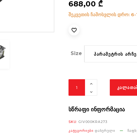
688,00
₾
შეკვეთის ჩამოსვლის დრო: 6-
Size
ᲞᲐᲠᲐᲛᲔᲢᲠᲘᲡ ᲐᲠᲩᲔ
Givi
ᲙᲐᲚᲐᲗᲐ
H55.1
Zephir
black/silver/titanium/fluo
ᲡᲬᲠᲐᲤᲘ ᲘᲜᲤᲝᲠᲛᲐᲪᲘᲐ
yellow
SKU:
GIV000KRA273
matt
ᲙᲐᲢᲔᲒᲝᲠᲘᲔᲑᲘ
ᲓᲐᲮᲣᲠᲣᲚᲘ
ᲩᲐᲤᲮ
რაოდენობა