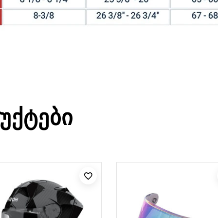
ᲣᲥᲢᲔᲑᲘ