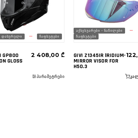
ᲐᲥᲡᲔᲡᲣᲐᲠᲔᲑᲘ - ᲜᲐᲬᲘᲚᲔᲑᲘ
ᲓᲐᲮᲣᲠᲣᲚᲘ
ᲩᲐᲤᲮᲣᲢᲔᲑᲘ
ᲩᲐᲤᲮᲣᲢᲔᲑᲘ
H GP800
2 408,00
₾
GIVI Z1345IR ΙRIDIUM-
122
ON GLOSS
MIRROR VISOR FOR
H50.3
ᲞᲐᲠᲐᲛᲔᲢᲠᲔᲑᲘ
ᲙᲐᲚ