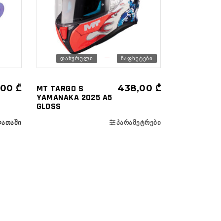
ᲓᲐᲮᲣᲠᲣᲚᲘ
ᲩᲐᲤᲮᲣᲢᲔᲑᲘ
,00
₾
MT TARGO S
438,00
₾
YAMANAKA 2025 A5
GLOSS
ᲐᲗᲐᲨᲘ
ᲞᲐᲠᲐᲛᲔᲢᲠᲔᲑᲘ