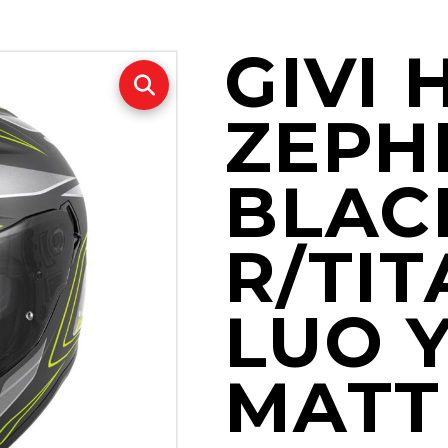
GIVI H
ZEPH
BLAC
R/TI
LUO 
MATT