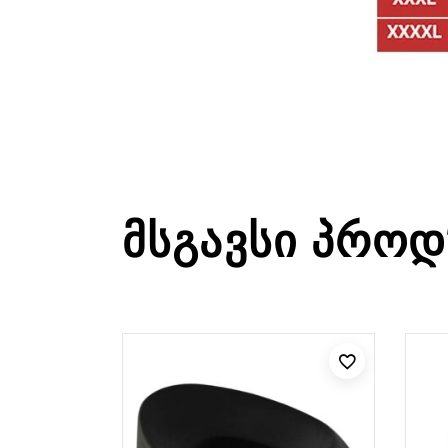
ᲛᲡᲒᲐᲕᲡᲘ ᲞᲠᲝᲓ