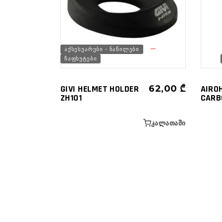
ᲐᲥᲡᲔᲡᲣᲐᲠᲔᲑᲘ - ᲜᲐᲬᲘᲚᲔᲑᲘ
ᲩᲐᲤᲮᲣᲢᲔᲑᲘ
GIVI HELMET HOLDER
62,00
₾
AIRO
ZH101
CARB
ᲙᲐᲚᲐᲗᲐᲨᲘ