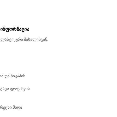
 ᲘᲜᲤᲝᲠᲛᲐᲪᲘᲐ
პლასტიკური მასალისგან.
ა და ნიკაპის
ნგავი ფოლადის
არეცხი შიდა