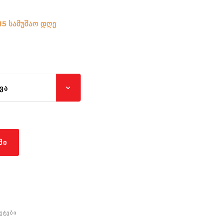
15 სამუშაო დღე
ᲕᲐ
ᲨᲘ
ᲣᲢᲔᲑᲘ