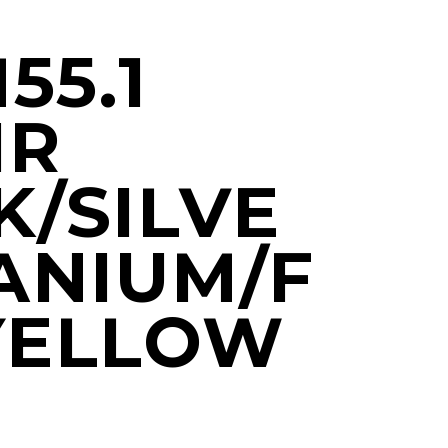
55.1
IR
K/SILVE
TANIUM/F
YELLOW