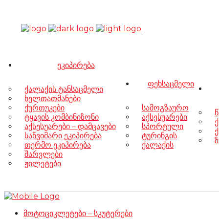
ეკიპირება
ფეხსაცმელი
ქალაქის ტანსაცმელი
ხელთათმანები
ქურთუკები
სამოგზაურო
წ
ტყავის კომბინიზონი
აქსესუარები
ქ
აქსესუარები – დამცავები
სპორტული
ქ
საწვიმარი ეკიპირება
ტურინგის
ზ
თერმო ეკიპირება
ქალაქის
შარვლები
ჟილეტები
მოტოციკლეტები – სკუტერები