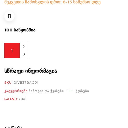
შეკვეთის ჩამოსვლის დრო: 6-15 სამუშაო დღე
100 ᲡᲐᲬᲧᲝᲑᲨᲘᲐ
Givi
B37NΤ
Blade
Top
ᲡᲬᲠᲐᲤᲘ ᲘᲜᲤᲝᲠᲛᲐᲪᲘᲐ
Case
SKU:
GIVB37BAG01
monolock
ᲙᲐᲢᲔᲒᲝᲠᲘᲔᲑᲘ
ᲩᲐᲜᲗᲔᲑᲘ ᲓᲐ ᲥᲔᲘᲡᲔᲑᲘ
ᲥᲔᲘᲡᲔᲑᲘ
37ltr
BRAND:
GIVI
black
რაოდენობა