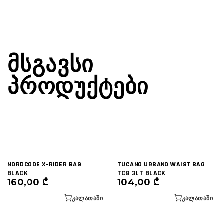
ᲛᲡᲒᲐᲕᲡᲘ
ᲞᲠᲝᲓᲣᲥᲢᲔᲑᲘ
NORDCODE X-RIDER BAG
TUCANO URBANO WAIST BAG
BLACK
TC8 3LT BLACK
160,00
₾
104,00
₾
ᲙᲐᲚᲐᲗᲐᲨᲘ
ᲙᲐᲚᲐᲗᲐᲨᲘ