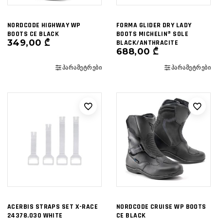
NORDCODE HIGHWAY WP
FORMA GLIDER DRY LADY
BOOTS CE BLACK
BOOTS MICHELIN® SOLE
349,00
₾
BLACK/ANTHRACITE
688,00
₾
ᲞᲐᲠᲐᲛᲔᲢᲠᲔᲑᲘ
ᲞᲐᲠᲐᲛᲔᲢᲠᲔᲑᲘ
ACERBIS STRAPS SET X-RACE
NORDCODE CRUISE WP BOOTS
24378.030 WHITE
CE BLACK