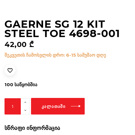
GAERNE SG 12 KIT
STEEL TOE 4698-001
42,00
₾
შეკვეთის ჩამოსვლის დრო: 6-15 სამუშაო დღე
100 ᲡᲐᲬᲧᲝᲑᲨᲘᲐ
Gaerne
ᲙᲐᲚᲐᲗᲐᲨᲘ
SG
12
kit
ᲡᲬᲠᲐᲤᲘ ᲘᲜᲤᲝᲠᲛᲐᲪᲘᲐ
steel