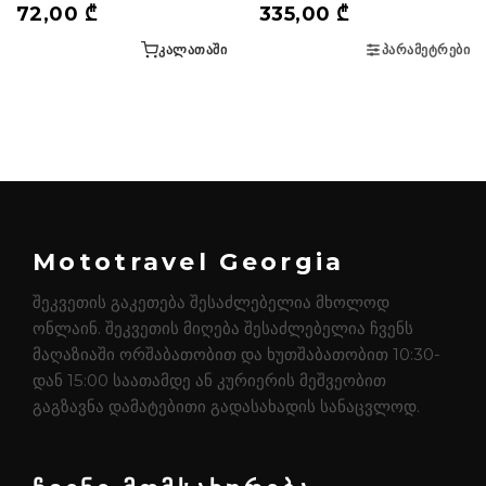
72,00
₾
335,00
₾
ᲙᲐᲚᲐᲗᲐᲨᲘ
ᲞᲐᲠᲐᲛᲔᲢᲠᲔᲑᲘ
Mototravel Georgia
შეკვეთის გაკეთება შესაძლებელია მხოლოდ
ონლაინ. შეკვეთის მიღება შესაძლებელია ჩვენს
მაღაზიაში ორშაბათობით და ხუთშაბათობით 10:30-
დან 15:00 საათამდე ან კურიერის მეშვეობით
გაგზავნა დამატებითი გადასახადის სანაცვლოდ.