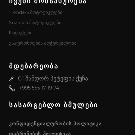
ჩვენი მომსახურება
Honda-ს მოტოციკლები
Suzuki-ს მოტოციკლები
ჩაფხუტები
უსაფრთხოების აღჭურვილობა
მდებარეობა
61 შანდორ პეტეფის ქუჩა
+995 555 17 19 74
სასარგებლო ბმულები
ᲙᲝᲜᲤᲘᲓᲔᲜᲪᲘᲐᲚᲣᲠᲝᲑᲘᲡ ᲞᲝᲚᲘᲢᲘᲙᲐ
ᲓᲐᲑᲠᲣᲜᲔᲑᲘᲡ ᲞᲝᲚᲘᲢᲘᲙᲐ