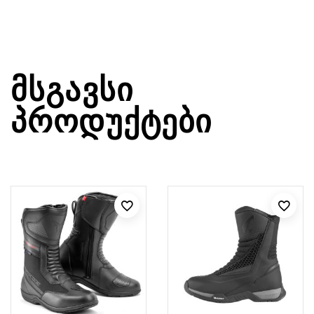
ᲛᲡᲒᲐᲕᲡᲘ
ᲞᲠᲝᲓᲣᲥᲢᲔᲑᲘ