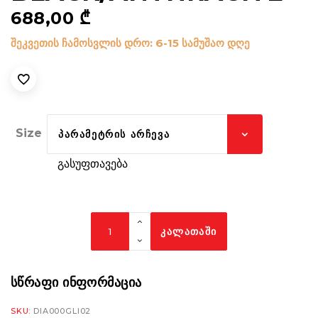
688,00
₾
შეკვეთის ჩამოსვლის დრო: 6-15 სამუშაო დღე
Size
ᲞᲐᲠᲐᲛᲔᲢᲠᲘᲡ ᲐᲠᲩᲔᲕᲐ
გასუფთავება
Forma
ᲙᲐᲚᲐᲗᲐᲨᲘ
Glider
Dry
Lady
ᲡᲬᲠᲐᲤᲘ ᲘᲜᲤᲝᲠᲛᲐᲪᲘᲐ
Boots
SKU:
DIA000GLI02
Michelin®