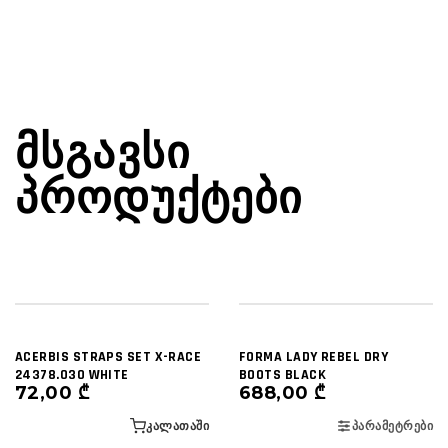
ᲛᲡᲒᲐᲕᲡᲘ
ᲞᲠᲝᲓᲣᲥᲢᲔᲑᲘ
ACERBIS STRAPS SET X-RACE
FORMA LADY REBEL DRY
24378.030 WHITE
BOOTS BLACK
72,00
₾
688,00
₾
ᲙᲐᲚᲐᲗᲐᲨᲘ
ᲞᲐᲠᲐᲛᲔᲢᲠᲔᲑᲘ