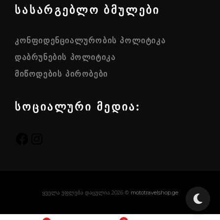
სასარგებლო ბმულები
ᲙᲝᲜᲤᲘᲓᲔᲜᲪᲘᲐᲚᲣᲠᲝᲑᲘᲡ ᲞᲝᲚᲘᲢᲘᲙᲐ
ᲓᲐᲑᲠᲣᲜᲔᲑᲘᲡ ᲞᲝᲚᲘᲢᲘᲙᲐ
ᲛᲘᲬᲝᲓᲔᲑᲘᲡ ᲞᲘᲠᲝᲑᲔᲑᲘ
სოციალური მედია:
FACEBOOK
INSTAGRAM
ყველა უფლება დაცულია 2026 ©
mototravelshop.ge