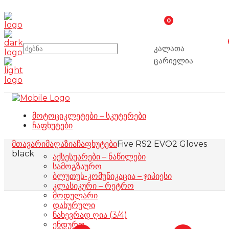
0
კალათა
ცარიელია
მოტოციკლეტები – სკუტერები
ჩაფხუტები
მთავარი
მაღაზია
ჩაფხუტები
Five RS2 EVO2 Gloves
black
აქსესუარები – ნაწილები
სამოგზაურო
ბლუთუს-კომუნიკაცია – ჯიპიესი
კლასიკური – რეტრო
მოდულარი
დახურული
ნახევრად ღია (3/4)
ენდურო