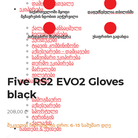
დამცავი სათვალე
ეკიპირება
საქართველოში მყოფი
დაფუძნებულია თბილისში
მგზავრების ნდობით აღჭურვილი
ქალაქის ტანსაცმელი
ხელთათმანები
პირდაპირი მხარდაჭერა
უსაფრთხო გადახდა
ქურთუკები
ტყავის კომბინიზონი
აქსესუარები – დამცავები
საწვიმარი ეკიპირება
თერმო ეკიპირება
შარვლები
ჟილეტები
Five RS2 EVO2 Gloves
ფეხსაცმელი
black
სამოგზაურო
აქსესუარები
სპორტული
208,00
₾
ტურინგის
ქალაქის
შეკვეთის ჩამოსვლის დრო: 6-15 სამუშაო დღე
ჩანთები & ქეისები