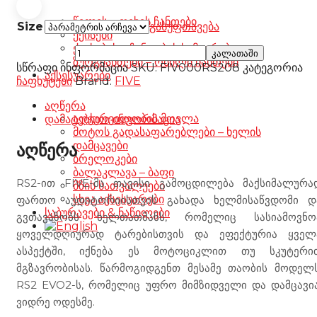
წელის – ფეხის ჩანთები
Size
გასუფთავება
ქეისები
ქეისების – ჩანთების სამაგრები
Five
კალათაში
ზურგჩანთები – რბილი ჩანთები
RS2
სწრაფი ინფორმაცია
SKU:
FIV000RS208
კატეგორია
აქსესუარები
EVO2
ჩაფხუტები
Brand:
FIVE
Gloves
black
აღწერა
რაოდენობა
აღჭურვილობის მოვლა
დამატებითი ინფორმაცია
მოტოს გადასაფარებლები – ხელის
დამცავები
აღწერა
ბრელოკები
ბალაკლავა – ბაფი
RS2-ით FIVE-მა თავისი გამოცდილება მაქსიმალურა
მზის სათვალეები
სხვა აქსესუარები
ფართო აუდიტორიისთვის გახადა ხელმისაწვდომი დ
საბურავები & ნაწილები
გვთავაზობს ხელთათმანს, რომელიც სასიამოვნო
ყოველდღიურად ტარებისთვის და ეფექტურია ყველ
ასპექტში, იქნება ეს მოტოციკლით თუ სკუტერი
მგზავრობისას. წარმოგიდგენთ მესამე თაობის მოდელს
RS2 EVO2-ს, რომელიც უფრო მიმზიდველი და დამცავია
ვიდრე ოდესმე.