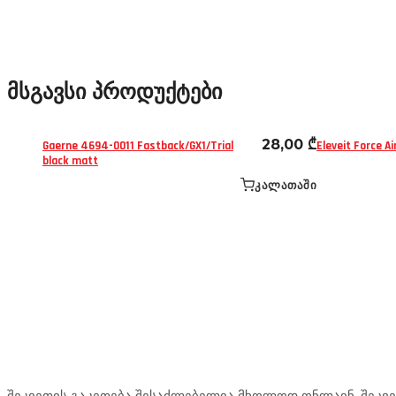
მსგავსი პროდუქტები
ფეხსაცმლის აქსესუარები
ფეხსაცმელი
28,00
₾
Gaerne 4694-0011 Fastback/GX1/Trial
Eleveit Force A
black matt
ᲙᲐᲚᲐᲗᲐᲨᲘ
Mototravel Georgia
შეკვეთის გაკეთება შესაძლებელია მხოლოდ ონლაინ. შეკვეთ