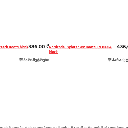
ფეხსაცმელი
ქალაქის
სამოგზაურო
ფეხსაცმ
386,00
₾
436
irtech Boots black
Nordcode Explorer WP Boots EN 13634
black
ᲞᲐᲠᲐᲛᲔᲢᲠᲔᲑᲘ
ᲞᲐᲠᲐᲛᲔ
ის მიღება შესაძლებელია ჩვენს მაღაზიაში ორშაბათობით და