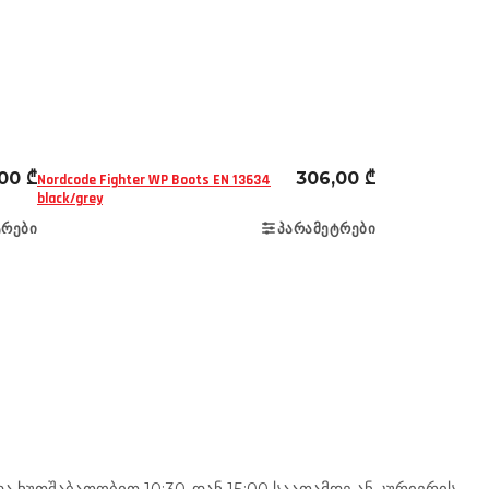
ელი
ფეხსაცმელი
ქალაქის
,00
₾
306,00
₾
Nordcode Fighter WP Boots EN 13634
black/grey
ᲢᲠᲔᲑᲘ
ᲞᲐᲠᲐᲛᲔᲢᲠᲔᲑᲘ
 ხუთშაბათობით 10:30-დან 15:00 საათამდე ან კურიერის