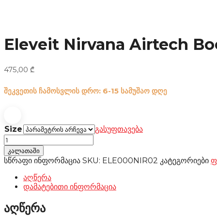
Eleveit Nirvana Airtech Bo
475,00
₾
შეკვეთის ჩამოსვლის დრო: 6-15 სამუშაო დღე
Size
გასუფთავება
Eleveit
Nirvana
კალათაში
Airtech
სწრაფი ინფორმაცია
SKU:
ELE000NIR02
კატეგორიები
ფ
Boots
black
აღწერა
რაოდენობა
დამატებითი ინფორმაცია
აღწერა