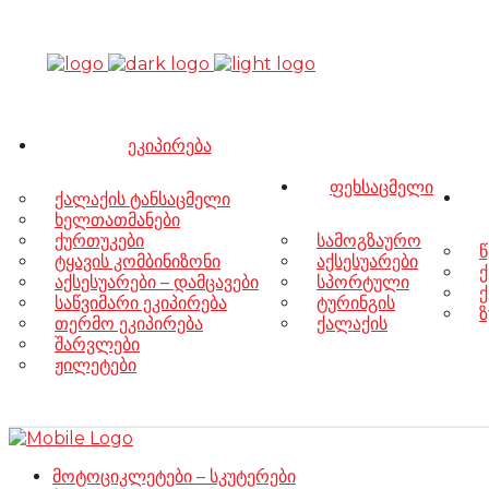
ეკიპირება
ფეხსაცმელი
ქალაქის ტანსაცმელი
ხელთათმანები
ქურთუკები
სამოგზაურო
წ
ტყავის კომბინიზონი
აქსესუარები
ქ
აქსესუარები – დამცავები
სპორტული
ქ
საწვიმარი ეკიპირება
ტურინგის
ზ
თერმო ეკიპირება
ქალაქის
შარვლები
ჟილეტები
მოტოციკლეტები – სკუტერები