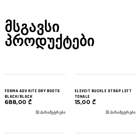
ᲛᲡᲒᲐᲕᲡᲘ
ᲞᲠᲝᲓᲣᲥᲢᲔᲑᲘ
FORMA ADV KITE DRY BOOTS
ELEVEIT BUCKLE STRAP LEFT
BLACK/BLACK
TONALE
688,00
₾
15,00
₾
ᲞᲐᲠᲐᲛᲔᲢᲠᲔᲑᲘ
ᲞᲐᲠᲐᲛᲔᲢᲠᲔᲑᲘ