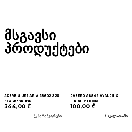
ᲛᲡᲒᲐᲕᲡᲘ
ᲞᲠᲝᲓᲣᲥᲢᲔᲑᲘ
ACERBIS JET ARIA 26602.320
CABERG A8843 AVALON-X
BLACK/BROWN
LINING MEDIUM
344,00
₾
100,00
₾
ᲞᲐᲠᲐᲛᲔᲢᲠᲔᲑᲘ
ᲙᲐᲚᲐᲗᲐᲨᲘ