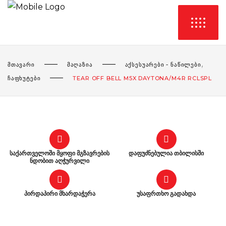
,
ᲛᲗᲐᲕᲐᲠᲘ
ᲛᲐᲦᲐᲖᲘᲐ
ᲐᲥᲡᲔᲡᲣᲐᲠᲔᲑᲘ - ᲜᲐᲬᲘᲚᲔᲑᲘ
ᲩᲐᲤᲮᲣᲢᲔᲑᲘ
ΤEAR OFF BELL M5X DAYTONA/M4R RCLSPL
საქართველოში მყოფი მგზავრების
დაფუძნებულია თბილისში
ნდობით აღჭურვილი
პირდაპირი მხარდაჭერა
უსაფრთხო გადახდა