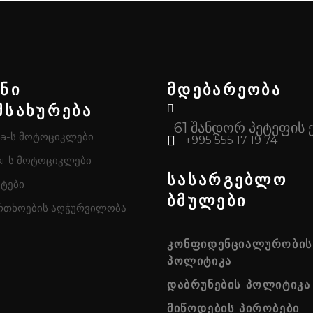
ენი
მდებარეობა
მსახურება
61 შანდორ პეტეფის 
a-ს მოტოციკლები
+995 555 17 19 74
i-ს მოტოციკლები
სასარგებლო
ტები
ბმულები
რთხოების აღჭურვილობა
ᲙᲝᲜᲤᲘᲓᲔᲜᲪᲘᲐᲚᲣᲠᲝᲑᲘᲡ
ᲞᲝᲚᲘᲢᲘᲙᲐ
ᲓᲐᲑᲠᲣᲜᲔᲑᲘᲡ ᲞᲝᲚᲘᲢᲘᲙᲐ
ᲛᲘᲬᲝᲓᲔᲑᲘᲡ ᲞᲘᲠᲝᲑᲔᲑᲘ