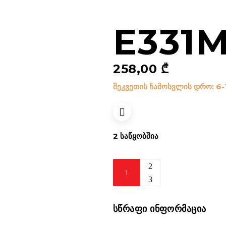
E331
258,00
₾
შეკვეთის ჩამოსვლის დრო: 6-
2 ᲡᲐᲬᲧᲝᲑᲨᲘᲐ
E331M
რაოდენობა
ᲡᲬᲠᲐᲤᲘ ᲘᲜᲤᲝᲠᲛᲐᲪᲘᲐ