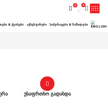
0
0
ᲚᲐᲗᲐ ᲪᲐᲠᲘᲔᲚᲘᲐ
ᲗᲔᲑᲘ & ᲥᲔᲘᲡᲔᲑᲘ
ᲐᲥᲡᲔᲡᲣᲐᲠᲔᲑᲘ
ᲡᲐᲑᲣᲠᲐᲕᲔᲑᲘ & ᲜᲐᲬᲘᲚᲔᲑᲘ
ერა
უსაფრთხო გადახდა