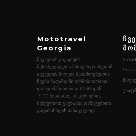
Mototravel
ჩვ
Georgia
მო
შეკვეთის გაკეთება
Hond
შესაძლებელია მხოლოდ ონლაინ.
Suzuk
შეკვეთის მიღება შესაძლებელია
ჩაფხუ
ჩვენს მაღაზიაში ორშაბათობით
და ხუთშაბათობით 10:30-დან
უსაფ
15:00 საათამდე ან კურიერის
მეშვეობით გაგზავნა დამატებითი
გადასახადის სანაცვლოდ.