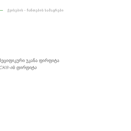
ᲥᲔᲘᲡᲔᲑᲘᲡ - ᲩᲐᲜᲗᲔᲑᲘᲡ ᲡᲐᲛᲐᲒᲠᲔᲑᲘ
ეციფიკური უკანა ფირფიტა
CK®-ის ფირფიტა