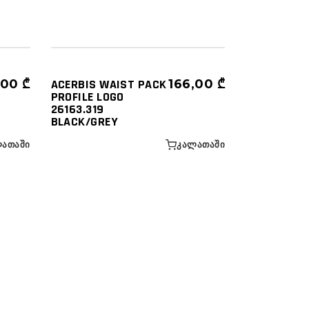
ᲬᲔᲚᲘᲡ - ᲤᲔᲮᲘᲡ ᲩᲐᲜᲗᲔᲑᲘ
ᲩᲐᲜᲗᲔᲑᲘ ᲓᲐ ᲥᲔᲘᲡᲔᲑᲘ
,00
₾
ACERBIS WAIST PACK
166,00
₾
PROFILE LOGO
26163.319
BLACK/GREY
ᲐᲗᲐᲨᲘ
ᲙᲐᲚᲐᲗᲐᲨᲘ