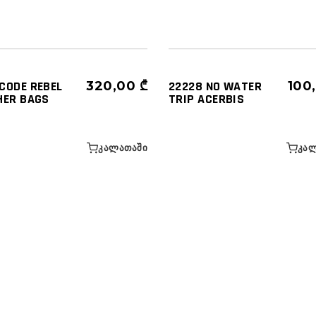
ᲑᲘ ᲓᲐ ᲥᲔᲘᲡᲔᲑᲘ
ᲬᲔᲚᲘᲡ - ᲤᲔᲮᲘᲡ ᲩᲐᲜᲗᲔᲑᲘ
ᲐᲜᲗᲔᲑᲘ - ᲠᲑᲘᲚᲘ ᲩᲐᲜᲗᲔᲑᲘ
ᲩᲐᲜᲗᲔᲑᲘ ᲓᲐ ᲥᲔᲘᲡᲔᲑᲘ
CODE REBEL
320,00
₾
22228 NO WATER
100
HER BAGS
TRIP ACERBIS
ᲙᲐᲚᲐᲗᲐᲨᲘ
ᲙᲐᲚ