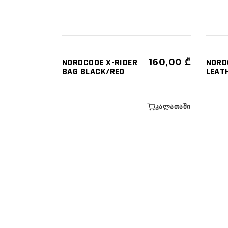
ᲬᲔᲚᲘᲡ - ᲤᲔᲮᲘᲡ ᲩᲐᲜᲗᲔᲑᲘ
ᲩᲐᲜᲗᲔ
ᲩᲐᲜᲗᲔᲑᲘ ᲓᲐ ᲥᲔᲘᲡᲔᲑᲘ
ᲖᲣᲠᲒᲩ
NORDCODE X-RIDER
160,00
₾
NORD
BAG BLACK/RED
LEAT
ᲙᲐᲚᲐᲗᲐᲨᲘ