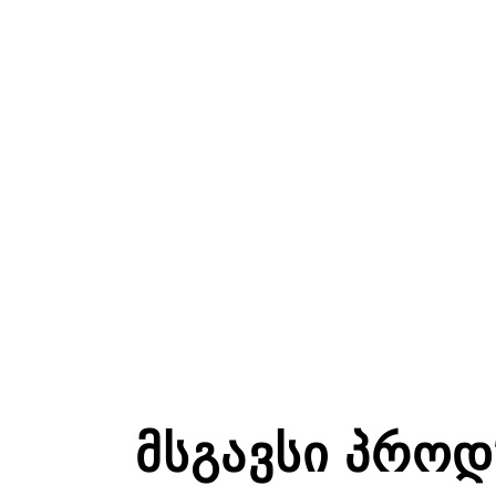
ᲛᲡᲒᲐᲕᲡᲘ ᲞᲠᲝᲓ