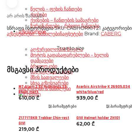
წელის – ფეხის ჩანთები
ქეისები
არ არის მარაგში
ქეისების – ჩანთების სამაგრები
ზურგჩანთები – რბილი ჩანთები
სწრაფი ინფორმაცია
SKU:
CABHORKIT21
კატეგორიები
აქსესუარები
აქსესუარები - ნაწილები
ჩაფხუტები
Brand:
CABERG
True to size
აღჭურვილობის მოვლა
მოტოს გადასაფარებლები – ხელის
დამცავები
ბრელოკები
მსგავსი პროდუქტები
ბალაკლავა – ბაფი
მზის სათვალეები
სხვა აქსესუარები
MT Atom 2 SV Highlands E6
Acerbis Airstrike-X 26905.034
საბურავები & ნაწილები
khaki matt
white/blue/red
610,00
₾
939,00
₾
ᲞᲐᲠᲐᲛᲔᲢᲠᲔᲑᲘ
ᲞᲐᲠᲐᲛᲔᲢᲠᲔᲑ
Z1771TRKR Trekker Chin-rest
GIVI Helmet holder ZH101
GIVI
62,00
₾
219,00
₾