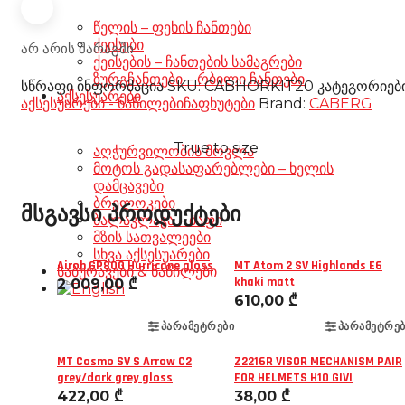
წელის – ფეხის ჩანთები
ქეისები
არ არის მარაგში
ქეისების – ჩანთების სამაგრები
ზურგჩანთები – რბილი ჩანთები
სწრაფი ინფორმაცია
SKU:
CABHORKIT20
კატეგორიებ
აქსესუარები
აქსესუარები - ნაწილები
ჩაფხუტები
Brand:
CABERG
True to size
აღჭურვილობის მოვლა
მოტოს გადასაფარებლები – ხელის
დამცავები
ბრელოკები
მსგავსი პროდუქტები
ბალაკლავა – ბაფი
მზის სათვალეები
სხვა აქსესუარები
Airoh GP800 Hurricane gloss
MT Atom 2 SV Highlands E6
საბურავები & ნაწილები
khaki matt
2 009,00
₾
610,00
₾
ᲞᲐᲠᲐᲛᲔᲢᲠᲔᲑᲘ
ᲞᲐᲠᲐᲛᲔᲢᲠᲔᲑ
MT Cosmo SV S Arrow C2
Z2216R VISOR MECHANISM PAIR
grey/dark grey gloss
FOR HELMETS H10 GIVI
422,00
₾
38,00
₾