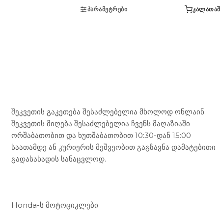
ᲞᲐᲠᲐᲛᲔᲢᲠᲔᲑᲘ
ᲙᲐᲚᲐᲗᲐᲨ
Mototravel Georgia
შეკვეთის გაკეთება შესაძლებელია მხოლოდ ონლაინ.
შეკვეთის მიღება შესაძლებელია ჩვენს მაღაზიაში
ორშაბათობით და ხუთშაბათობით 10:30-დან 15:00
საათამდე ან კურიერის მეშვეობით გაგზავნა დამატებითი
გადასახადის სანაცვლოდ.
ჩვენი მომსახურება
Honda-ს მოტოციკლები