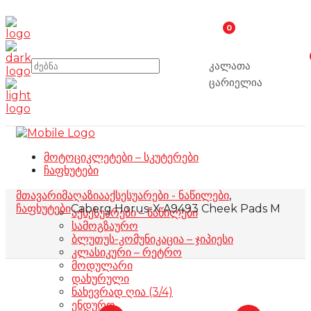
0
კალათა
ცარიელია
მოტოციკლეტები – სკუტერები
ჩაფხუტები
მთავარი
მაღაზია
აქსესუარები - ნაწილები
,
ჩაფხუტები
Caberg Horus-X A9493 Cheek Pads M
აქსესუარები – ნაწილები
სამოგზაურო
ბლუთუს-კომუნიკაცია – ჯიპიესი
კლასიკური – რეტრო
მოდულარი
დახურული
ნახევრად ღია (3/4)
ენდურო