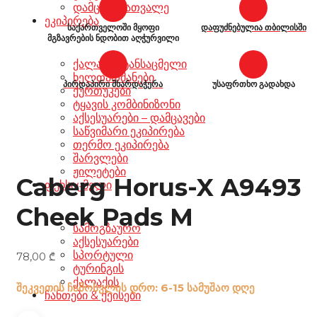
დამცავი სათვალე
ეკიპირება
საქართველოში მყოფი
დაფუძნებულია თბილისში
მგზავრების ნდობით აღჭურვილი
ქალაქის ტანსაცმელი
ხელთათმანები
პირდაპირი მხარდაჭერა
უსაფრთხო გადახდა
ქურთუკები
ტყავის კომბინიზონი
აქსესუარები – დამცავები
საწვიმარი ეკიპირება
თერმო ეკიპირება
შარვლები
ჟილეტები
Caberg Horus-X A9493
ფეხსაცმელი
Cheek Pads M
სამოგზაურო
აქსესუარები
სპორტული
78,00
₾
ტურინგის
ქალაქის
შეკვეთის ჩამოსვლის დრო: 6-15 სამუშაო დღე
ჩანთები & ქეისები