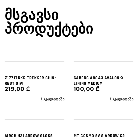
ᲛᲡᲒᲐᲕᲡᲘ
ᲞᲠᲝᲓᲣᲥᲢᲔᲑᲘ
Z1771TRKR TREKKER CHIN-
CABERG A8843 AVALON-X
REST GIVI
LINING MEDIUM
219,00
₾
100,00
₾
ᲙᲐᲚᲐᲗᲐᲨᲘ
ᲙᲐᲚᲐᲗᲐᲨᲘ
AIROH H21 ARROW GLOSS
MT COSMO SV S ARROW C2