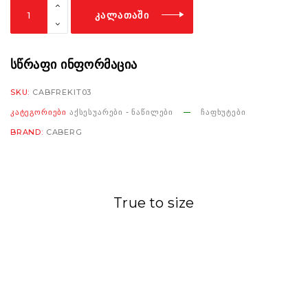
Caberg
ᲙᲐᲚᲐᲗᲐᲨᲘ
Freeride
Inner
lining
ᲡᲬᲠᲐᲤᲘ ᲘᲜᲤᲝᲠᲛᲐᲪᲘᲐ
A7485
SKU:
CABFREKIT03
size
ᲙᲐᲢᲔᲒᲝᲠᲘᲔᲑᲘ
ᲐᲥᲡᲔᲡᲣᲐᲠᲔᲑᲘ - ᲜᲐᲬᲘᲚᲔᲑᲘ
ᲩᲐᲤᲮᲣᲢᲔᲑᲘ
M
BRAND:
CABERG
რაოდენობა
True to size