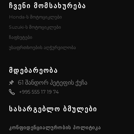
ჩვენი მომსახურება
Honda-ს მოტოციკლები
Suzuki-ს მოტოციკლები
ჩაფხუტები
უსაფრთხოების აღჭურვილობა
მდებარეობა
61 შანდორ პეტეფის ქუჩა
+995 555 17 19 74
სასარგებლო ბმულები
ᲙᲝᲜᲤᲘᲓᲔᲜᲪᲘᲐᲚᲣᲠᲝᲑᲘᲡ ᲞᲝᲚᲘᲢᲘᲙᲐ