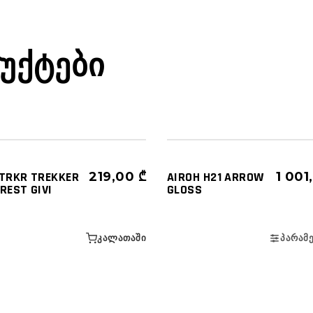
ᲣᲥᲢᲔᲑᲘ
ᲣᲐᲠᲔᲑᲘ - ᲜᲐᲬᲘᲚᲔᲑᲘ
ᲩᲐᲤᲮᲣᲢᲔᲑᲘ
ᲣᲢᲔᲑᲘ
ᲜᲐᲮᲔᲕᲠᲐᲓ ᲦᲘᲐ (3/4)
1TRKR TREKKER
219,00
₾
AIROH H21 ARROW
1 00
REST GIVI
GLOSS
ᲙᲐᲚᲐᲗᲐᲨᲘ
ᲞᲐᲠᲐᲛ