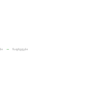
ᲑᲘ
ᲩᲐᲤᲮᲣᲢᲔᲑᲘ