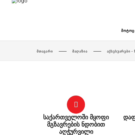
ᲛᲝᲢᲝᲪ
ᲛᲗᲐᲕᲐᲠᲘ
ᲛᲐᲦᲐᲖᲘᲐ
ᲐᲥᲡᲔᲡᲣᲐᲠᲔᲑᲘ -
საქართველოში მყოფი
დაფ
მგზავრების ნდობით
აღჭურვილი