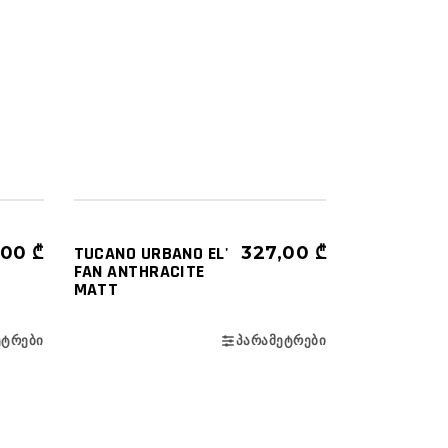
ᲩᲐᲤᲮᲣᲢᲔᲑᲘ
ᲜᲐᲮᲔᲕᲠᲐᲓ ᲦᲘᲐ (3/4)
1,00
₾
TUCANO URBANO EL'
327,00
₾
FAN ANTHRACITE
MATT
ᲔᲢᲠᲔᲑᲘ
ᲞᲐᲠᲐᲛᲔᲢᲠᲔᲑᲘ