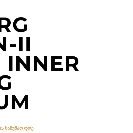
RG
-II
 INNER
G
UM
15 სამუშაო დღე