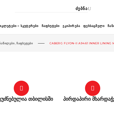
ᲙᲐ
ᲘᲙᲚᲔᲢᲔᲑᲘ – ᲡᲙᲣᲢᲔᲠᲔᲑᲘ
ᲩᲐᲤᲮᲣᲢᲔᲑᲘ
ᲔᲙᲘᲞᲘᲠᲔᲑᲐ
ᲤᲔᲮᲡᲐᲪᲛᲔᲚᲘ
ᲩᲐᲜ
,
 ᲜᲐᲬᲘᲚᲔᲑᲘ
ᲩᲐᲤᲮᲣᲢᲔᲑᲘ
CABERG FLYON-II A9461 INNER LINING
უძნებულია თბილისში
პირდაპირი მხარდაჭ