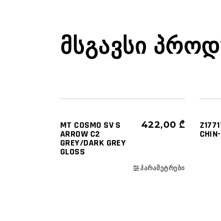
ᲛᲡᲒᲐᲕᲡᲘ ᲞᲠᲝᲓ
ᲩᲐᲤᲮᲣᲢᲔᲑᲘ
ᲐᲥᲡᲔᲡ
ᲜᲐᲮᲔᲕᲠᲐᲓ ᲦᲘᲐ (3/4)
ᲩᲐᲤᲮ
MT COSMO SV S
422,00
₾
Z177
ARROW C2
CHIN-
GREY/DARK GREY
GLOSS
ᲞᲐᲠᲐᲛᲔᲢᲠᲔᲑᲘ