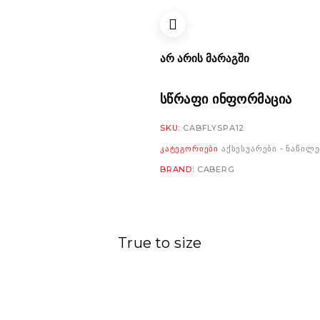
ᲐᲠ ᲐᲠᲘᲡ ᲛᲐᲠᲐᲒᲨᲘ
ᲡᲬᲠᲐᲤᲘ ᲘᲜᲤᲝᲠᲛᲐᲪᲘᲐ
SKU:
CABFLYSPA12
ᲙᲐᲢᲔᲒᲝᲠᲘᲔᲑᲘ
ᲐᲥᲡᲔᲡᲣᲐᲠᲔᲑᲘ - ᲜᲐᲬᲘᲚᲔ
BRAND:
CABERG
True to size