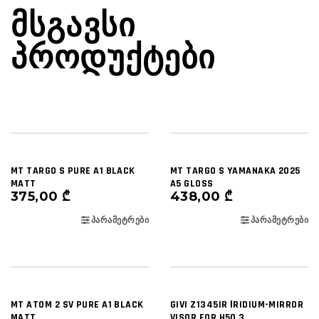
ᲛᲡᲒᲐᲕᲡᲘ
ᲞᲠᲝᲓᲣᲥᲢᲔᲑᲘ
MT TARGO S PURE A1 BLACK
MT TARGO S YAMANAKA 2025
MATT
A5 GLOSS
375,00
₾
438,00
₾
ᲞᲐᲠᲐᲛᲔᲢᲠᲔᲑᲘ
ᲞᲐᲠᲐᲛᲔᲢᲠᲔᲑᲘ
MT ATOM 2 SV PURE A1 BLACK
GIVI Z1345IR ΙRIDIUM-MIRROR
MATT
VISOR FOR H50.3