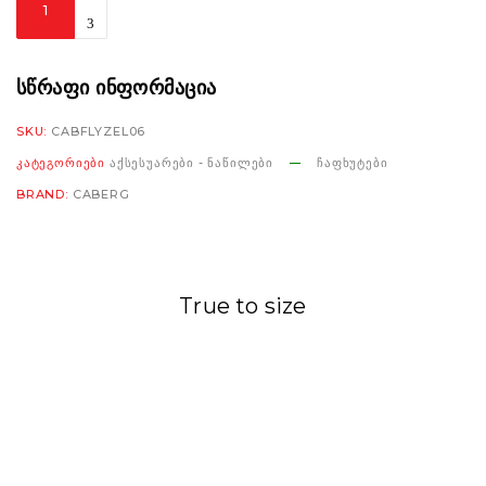
Flyon/Flyon-
II
A9446
ᲡᲬᲠᲐᲤᲘ ᲘᲜᲤᲝᲠᲛᲐᲪᲘᲐ
Visor
SKU:
CABFLYZEL06
smoke
ᲙᲐᲢᲔᲒᲝᲠᲘᲔᲑᲘ
ᲐᲥᲡᲔᲡᲣᲐᲠᲔᲑᲘ - ᲜᲐᲬᲘᲚᲔᲑᲘ
ᲩᲐᲤᲮᲣᲢᲔᲑᲘ
რაოდენობა
BRAND:
CABERG
True to size