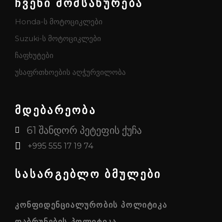
ჩვენი მომსახურება
Honda-ს მოტოციკლები
Suzuki-ს მოტოციკლები
ჩაფხუტები
უსაფრთხოების აღჭურვილობა
მდებარეობა
61 შანდორ პეტეფის ქუჩა
+995 555 17 19 74
სასარგებლო ბმულები
ᲙᲝᲜᲤᲘᲓᲔᲜᲪᲘᲐᲚᲣᲠᲝᲑᲘᲡ ᲞᲝᲚᲘᲢᲘᲙᲐ
ᲓᲐᲑᲠᲣᲜᲔᲑᲘᲡ ᲞᲝᲚᲘᲢᲘᲙᲐ