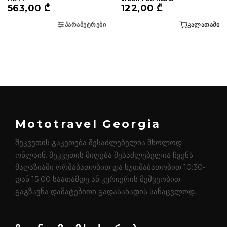
563,00
₾
122,00
₾
ᲞᲐᲠᲐᲛᲔᲢᲠᲔᲑᲘ
ᲙᲐᲚᲐᲗᲐᲨᲘ
Mototravel Georgia
შეკვეთის გაკეთება შესაძლებელია მხოლოდ
ონლაინ. შეკვეთის მიღება შესაძლებელია ჩვენს
მაღაზიაში ორშაბათობით და ხუთშაბათობით 10:30-
დან 15:00 საათამდე ან კურიერის მეშვეობით
გაგზავნა დამატებითი გადასახადის სანაცვლოდ.