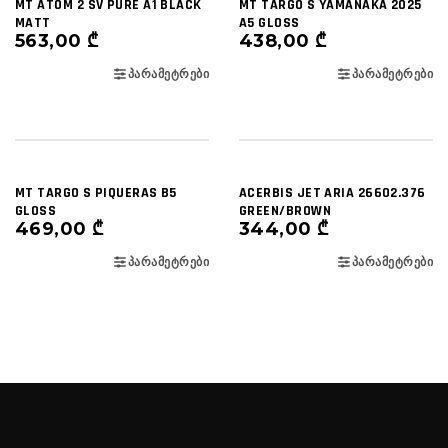
MT ATOM 2 SV PURE A1 BLACK
MT TARGO S YAMANAKA 2025
MATT
A5 GLOSS
563,00
₾
438,00
₾
ᲞᲐᲠᲐᲛᲔᲢᲠᲔᲑᲘ
ᲞᲐᲠᲐᲛᲔᲢᲠᲔᲑᲘ
MT TARGO S PIQUERAS B5
ACERBIS JET ARIA 26602.376
GLOSS
GREEN/BROWN
469,00
₾
344,00
₾
ᲞᲐᲠᲐᲛᲔᲢᲠᲔᲑᲘ
ᲞᲐᲠᲐᲛᲔᲢᲠᲔᲑᲘ