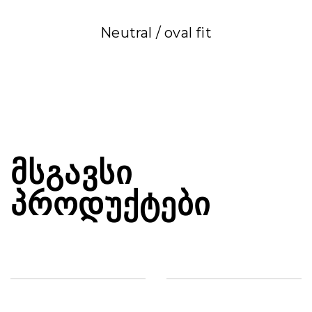
Neutral / oval fit
ᲛᲡᲒᲐᲕᲡᲘ
ᲞᲠᲝᲓᲣᲥᲢᲔᲑᲘ