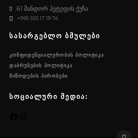
61 შანდორ პეტეფის ქუჩა
+995 555 17 19 74
სასარგებლო ბმულები
ᲙᲝᲜᲤᲘᲓᲔᲜᲪᲘᲐᲚᲣᲠᲝᲑᲘᲡ ᲞᲝᲚᲘᲢᲘᲙᲐ
ᲓᲐᲑᲠᲣᲜᲔᲑᲘᲡ ᲞᲝᲚᲘᲢᲘᲙᲐ
ᲛᲘᲬᲝᲓᲔᲑᲘᲡ ᲞᲘᲠᲝᲑᲔᲑᲘ
სოციალური მედია:
FACEBOOK
INSTAGRAM