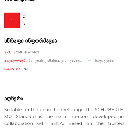
Bluetooth
&
Intercom
Sena
ᲡᲬᲠᲐᲤᲘ ᲘᲜᲤᲝᲠᲛᲐᲪᲘᲐ
SC2
SKU:
SCHUNIBTH02
Standard
ᲙᲐᲢᲔᲒᲝᲠᲘᲔᲑᲘ
ᲑᲚᲣᲗᲣᲡ-ᲙᲝᲛᲣᲜᲘᲙᲐᲪᲘᲐ - ᲯᲘᲞᲘᲔᲡᲘ
ᲩᲐᲤᲮᲣᲢᲔᲑᲘ
for
BRAND:
SENA
Schuberth
C5/E2/S3/J2
რაოდენობა
ᲐᲦᲬᲔᲠᲐ
Suitable for the entire helmet range, the SCHUBERTH
SC2 Standard is the sixth intercom developed in
collaboration with SENA. Based on the trusted