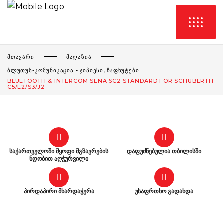
ᲛᲗᲐᲕᲐᲠᲘ
ᲛᲐᲦᲐᲖᲘᲐ
,
ᲑᲚᲣᲗᲣᲡ-ᲙᲝᲛᲣᲜᲘᲙᲐᲪᲘᲐ - ᲯᲘᲞᲘᲔᲡᲘ
ᲩᲐᲤᲮᲣᲢᲔᲑᲘ
BLUETOOTH & INTERCOM SENA SC2 STANDARD FOR SCHUBERTH
C5/E2/S3/J2
საქართველოში მყოფი მგზავრების
დაფუძნებულია თბილისში
ნდობით აღჭურვილი
პირდაპირი მხარდაჭერა
უსაფრთხო გადახდა