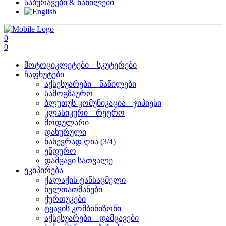
საბურავები & ნაწილები
0
0
მოტოციკლეტები – სკუტერები
ჩაფხუტები
აქსესუარები – ნაწილები
სამოგზაურო
ბლუთუს-კომუნიკაცია – ჯიპიესი
კლასიკური – რეტრო
მოდულარი
დახურული
ნახევრად ღია (3/4)
ენდურო
დამცავი სათვალე
ეკიპირება
ქალაქის ტანსაცმელი
ხელთათმანები
ქურთუკები
ტყავის კომბინიზონი
აქსესუარები – დამცავები