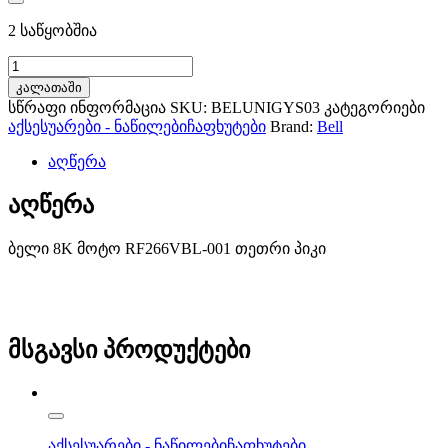
2 საწყობშია
Bell
8K
კალათაში
Moto
სწრაფი ინფორმაცია
SKU:
BELUNIGYS03
კატეგორიები
RF266VBL-
აქსესუარები - ნაწილები
ჩაფხუტები
Brand:
Bell
001
white
აღწერა
peak
რაოდენობა
აღწერა
ბელი 8K მოტო RF266VBL-001 თეთრი პიკი
მსგავსი პროდუქტები
აქსესუარები - ნაწილები
ჩაფხუტები