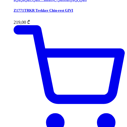
Z1771TRKR Trekker Chin-rest GIVI
219,00
₾