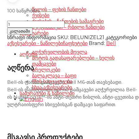
წელის – ფეხის ჩანთები
100 საწყობშია
ქეისები
ქეისების – ჩანთების სამაგრები
BEEL
ზურგჩანთები – რბილი ჩანთები
M6
კალათაში
აქსესუარები
Visor
სწრაფი ინფორმაცია
SKU:
BELUNIZEL21
კატეგორიები
-
აქსესუარები - ნაწილები
ჩაფხუტები
Brand:
Bell
Mirror
აღჭურვილობის მოვლა
blue
აღწერა
მოტოს გადასაფარებლები – ხელის
რაოდენობა
დამცავები
აღწერა
ბრელოკები
ბალაკლავა – ბაფი
მზის სათვალეები
Bell-ის ფარის დამცავები, Bell M6-თან თავსებადი.
სხვა აქსესუარები
Bell-ის დამატებითი ფარის დამცავები აღჭურვილია Bell-
საბურავები & ნაწილები
ის NutraFog II™-ის ანტი-თეთრი ნისლის, ანტი-ცვეთისა დ
ულტრაიისფერი სხივებისგან დამცავი საფარით.
მსგავსი პროდუქტები