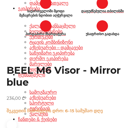
დამცავი სათვალე
ეკიპირება
საქართველოში მყოფი
დაფუძნებულია თბილისში
მგზავრების ნდობით აღჭურვილი
ქალაქის ტანსაცმელი
ხელთათმანები
პირდაპირი მხარდაჭერა
უსაფრთხო გადახდა
ქურთუკები
ტყავის კომბინიზონი
აქსესუარები – დამცავები
საწვიმარი ეკიპირება
თერმო ეკიპირება
შარვლები
BEEL M6 Visor - Mirror
ჟილეტები
ფეხსაცმელი
blue
სამოგზაურო
აქსესუარები
236,00
₾
სპორტული
ტურინგის
შეკვეთის ჩამოსვლის დრო: 6-15 სამუშაო დღე
ქალაქის
ჩანთები & ქეისები