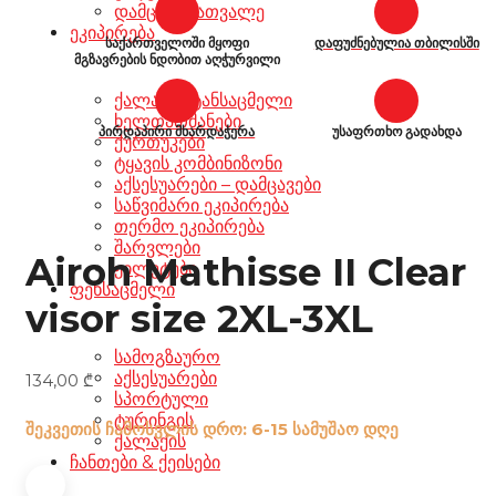
დამცავი სათვალე
ეკიპირება
საქართველოში მყოფი
დაფუძნებულია თბილისში
მგზავრების ნდობით აღჭურვილი
ქალაქის ტანსაცმელი
ხელთათმანები
პირდაპირი მხარდაჭერა
უსაფრთხო გადახდა
ქურთუკები
ტყავის კომბინიზონი
აქსესუარები – დამცავები
საწვიმარი ეკიპირება
თერმო ეკიპირება
შარვლები
Airoh Mathisse II Clear
ჟილეტები
ფეხსაცმელი
visor size 2XL-3XL
სამოგზაურო
აქსესუარები
134,00
₾
სპორტული
ტურინგის
შეკვეთის ჩამოსვლის დრო: 6-15 სამუშაო დღე
ქალაქის
ჩანთები & ქეისები