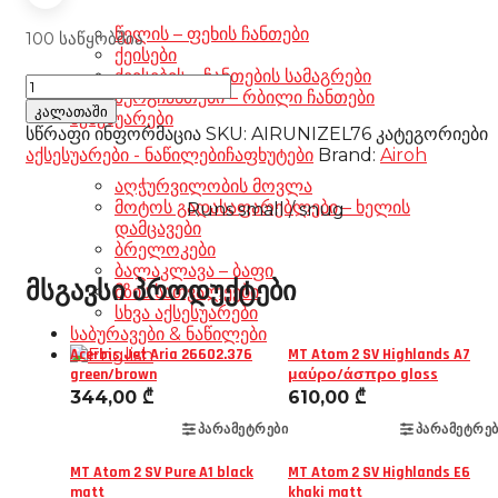
წელის – ფეხის ჩანთები
100 საწყობშია
ქეისები
ქეისების – ჩანთების სამაგრები
Airoh
ზურგჩანთები – რბილი ჩანთები
Mathisse
კალათაში
აქსესუარები
II
სწრაფი ინფორმაცია
SKU:
AIRUNIZEL76
კატეგორიები
Clear
აქსესუარები - ნაწილები
ჩაფხუტები
Brand:
Airoh
visor
აღჭურვილობის მოვლა
size
მოტოს გადასაფარებლები – ხელის
Runs small / snug
2XL-
დამცავები
3XL
ბრელოკები
რაოდენობა
ბალაკლავა – ბაფი
მსგავსი პროდუქტები
მზის სათვალეები
სხვა აქსესუარები
საბურავები & ნაწილები
Acerbis Jet Aria 26602.376
MT Atom 2 SV Highlands A7
green/brown
μαύρο/άσπρο gloss
344,00
₾
610,00
₾
ᲞᲐᲠᲐᲛᲔᲢᲠᲔᲑᲘ
ᲞᲐᲠᲐᲛᲔᲢᲠᲔᲑ
MT Atom 2 SV Pure A1 black
MT Atom 2 SV Highlands E6
matt
khaki matt