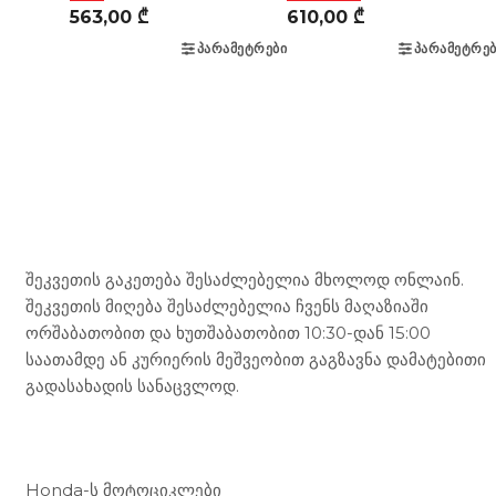
563,00
₾
610,00
₾
ᲞᲐᲠᲐᲛᲔᲢᲠᲔᲑᲘ
ᲞᲐᲠᲐᲛᲔᲢᲠᲔᲑ
Mototravel Georgia
შეკვეთის გაკეთება შესაძლებელია მხოლოდ ონლაინ.
შეკვეთის მიღება შესაძლებელია ჩვენს მაღაზიაში
ორშაბათობით და ხუთშაბათობით 10:30-დან 15:00
საათამდე ან კურიერის მეშვეობით გაგზავნა დამატებითი
გადასახადის სანაცვლოდ.
ჩვენი მომსახურება
Honda-ს მოტოციკლები