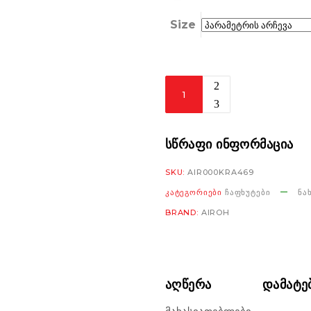
Size
Airoh
Kombakt
black
matt
ᲡᲬᲠᲐᲤᲘ ᲘᲜᲤᲝᲠᲛᲐᲪᲘᲐ
რაოდენობა
SKU:
AIR000KRA469
ᲙᲐᲢᲔᲒᲝᲠᲘᲔᲑᲘ
ᲩᲐᲤᲮᲣᲢᲔᲑᲘ
ᲜᲐ
BRAND:
AIROH
ᲐᲦᲬᲔᲠᲐ
ᲓᲐᲛᲐᲢᲔ