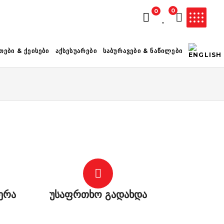
0
0
ᲚᲐᲗᲐ ᲪᲐᲠᲘᲔᲚᲘᲐ
ᲗᲔᲑᲘ & ᲥᲔᲘᲡᲔᲑᲘ
ᲐᲥᲡᲔᲡᲣᲐᲠᲔᲑᲘ
ᲡᲐᲑᲣᲠᲐᲕᲔᲑᲘ & ᲜᲐᲬᲘᲚᲔᲑᲘ
ერა
უსაფრთხო გადახდა