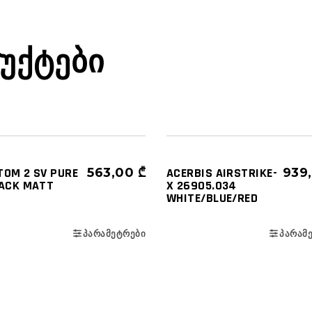
ᲣᲥᲢᲔᲑᲘ
ᲛᲝᲓᲣᲚᲐᲠᲘ
ᲩᲐᲤᲮᲣᲢᲔᲑᲘ
ᲩᲐᲤᲮᲣᲢᲔᲑᲘ
ᲔᲜ
TOM 2 SV PURE
563,00
₾
ACERBIS AIRSTRIKE-
939
LACK MATT
X 26905.034
WHITE/BLUE/RED
ᲞᲐᲠᲐᲛᲔᲢᲠᲔᲑᲘ
ᲞᲐᲠᲐᲛ