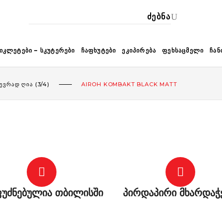
ᲙᲐ
ᲘᲙᲚᲔᲢᲔᲑᲘ – ᲡᲙᲣᲢᲔᲠᲔᲑᲘ
ᲩᲐᲤᲮᲣᲢᲔᲑᲘ
ᲔᲙᲘᲞᲘᲠᲔᲑᲐ
ᲤᲔᲮᲡᲐᲪᲛᲔᲚᲘ
ᲩᲐᲜ
ᲔᲕᲠᲐᲓ ᲦᲘᲐ (3/4)
AIROH KOMBAKT BLACK MATT
უძნებულია თბილისში
პირდაპირი მხარდაჭ