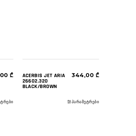
ᲩᲐᲤᲮᲣᲢᲔᲑᲘ
ᲓᲣᲠᲝ
ᲜᲐᲮᲔᲕᲠᲐᲓ ᲦᲘᲐ (3/4)
,00
₾
ACERBIS JET ARIA
344,00
₾
26602.320
BLACK/BROWN
ᲔᲢᲠᲔᲑᲘ
ᲞᲐᲠᲐᲛᲔᲢᲠᲔᲑᲘ