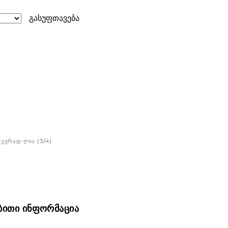
გასუფთავება
ᲮᲔᲕᲠᲐᲓ ᲦᲘᲐ (3/4)
ᲑᲘᲗᲘ ᲘᲜᲤᲝᲠᲛᲐᲪᲘᲐ