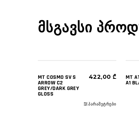
ᲛᲡᲒᲐᲕᲡᲘ ᲞᲠᲝᲓ
ᲩᲐᲤᲮᲣᲢᲔᲑᲘ
ᲜᲐᲮᲔᲕᲠᲐᲓ ᲦᲘᲐ (3/4)
MT COSMO SV S
422,00
₾
MT A
ARROW C2
A1 B
GREY/DARK GREY
GLOSS
ᲞᲐᲠᲐᲛᲔᲢᲠᲔᲑᲘ