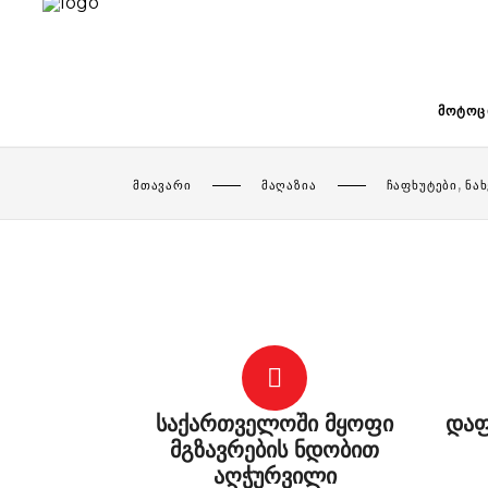
ᲛᲝᲢᲝᲪ
,
ᲛᲗᲐᲕᲐᲠᲘ
ᲛᲐᲦᲐᲖᲘᲐ
ᲩᲐᲤᲮᲣᲢᲔᲑᲘ
ᲜᲐᲮ
საქართველოში მყოფი
დაფ
მგზავრების ნდობით
აღჭურვილი