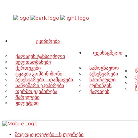
ეკიპირება
ფეხსაცმელი
ქალაქის ტანსაცმელი
ხელთათმანები
ქურთუკები
სამოგზაურო
წ
ტყავის კომბინიზონი
აქსესუარები
ქ
აქსესუარები – დამცავები
სპორტული
ქ
საწვიმარი ეკიპირება
ტურინგის
ზ
თერმო ეკიპირება
ქალაქის
შარვლები
ჟილეტები
მოტოციკლეტები – სკუტერები