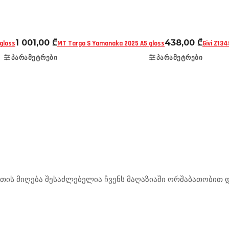
ახევრად ღია (3/4)
დახურული
ჩაფხუტები
აქსესუ
1 001,00
₾
438,00
₾
 gloss
MT Targo S Yamanaka 2025 A5 gloss
Givi Z134
ᲞᲐᲠᲐᲛᲔᲢᲠᲔᲑᲘ
ᲞᲐᲠᲐᲛᲔᲢᲠᲔᲑᲘ
ის მიღება შესაძლებელია ჩვენს მაღაზიაში ორშაბათობით და
.