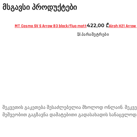
მსგავსი პროდუქტები
ჩაფხუტები
ნახევრად ღია (3/4)
ჩაფხუტები
ნ
422,00
₾
MT Cosmo SV S Arrow B3 black/fluo matt
Airoh H21 Arrow
ᲞᲐᲠᲐᲛᲔᲢᲠᲔᲑᲘ
Mototravel Georgia
შეკვეთის გაკეთება შესაძლებელია მხოლოდ ონლაინ. შეკვეთ
მეშვეობით გაგზავნა დამატებითი გადასახადის სანაცვლოდ
ჩვენი მომსახურება