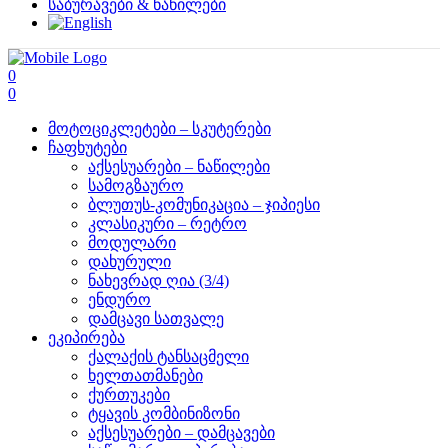
საბურავები & ნაწილები
0
0
მოტოციკლეტები – სკუტერები
ჩაფხუტები
აქსესუარები – ნაწილები
სამოგზაურო
ბლუთუს-კომუნიკაცია – ჯიპიესი
კლასიკური – რეტრო
მოდულარი
დახურული
ნახევრად ღია (3/4)
ენდურო
დამცავი სათვალე
ეკიპირება
ქალაქის ტანსაცმელი
ხელთათმანები
ქურთუკები
ტყავის კომბინიზონი
აქსესუარები – დამცავები