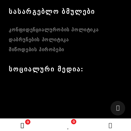
სასარგებლო ბმულები
ᲙᲝᲜᲤᲘᲓᲔᲜᲪᲘᲐᲚᲣᲠᲝᲑᲘᲡ ᲞᲝᲚᲘᲢᲘᲙᲐ
ᲓᲐᲑᲠᲣᲜᲔᲑᲘᲡ ᲞᲝᲚᲘᲢᲘᲙᲐ
ᲛᲘᲬᲝᲓᲔᲑᲘᲡ ᲞᲘᲠᲝᲑᲔᲑᲘ
სოციალური მედია:
FACEBOOK
INSTAGRAM
ყველა უფლება დაცულია 2026 ©
mototravelshop.ge
0
0