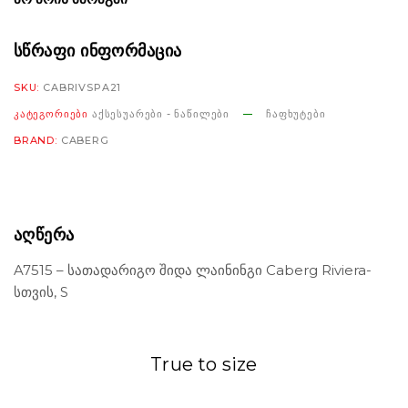
ᲡᲬᲠᲐᲤᲘ ᲘᲜᲤᲝᲠᲛᲐᲪᲘᲐ
SKU:
CABRIVSPA21
ᲙᲐᲢᲔᲒᲝᲠᲘᲔᲑᲘ
ᲐᲥᲡᲔᲡᲣᲐᲠᲔᲑᲘ - ᲜᲐᲬᲘᲚᲔᲑᲘ
ᲩᲐᲤᲮᲣᲢᲔᲑᲘ
BRAND:
CABERG
ᲐᲦᲬᲔᲠᲐ
A7515 – სათადარიგო შიდა ლაინინგი Caberg Riviera-
სთვის, S
True to size