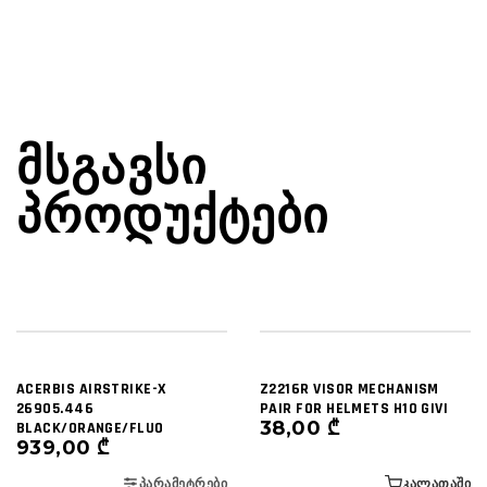
ᲛᲡᲒᲐᲕᲡᲘ
ᲞᲠᲝᲓᲣᲥᲢᲔᲑᲘ
ACERBIS AIRSTRIKE-X
Z2216R VISOR MECHANISM
26905.446
PAIR FOR HELMETS H10 GIVI
38,00
₾
BLACK/ORANGE/FLUO
939,00
₾
ᲞᲐᲠᲐᲛᲔᲢᲠᲔᲑᲘ
ᲙᲐᲚᲐᲗᲐᲨᲘ