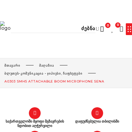
0
0
ᲙᲐᲚᲐᲗᲐ ᲪᲐᲠᲘᲔᲚᲘᲐ
ᲛᲗᲐᲕᲐᲠᲘ
ᲛᲐᲦᲐᲖᲘᲐ
,
ᲑᲚᲣᲗᲣᲡ-ᲙᲝᲛᲣᲜᲘᲙᲐᲪᲘᲐ - ᲯᲘᲞᲘᲔᲡᲘ
ᲩᲐᲤᲮᲣᲢᲔᲑᲘ
A0303 SMH5 ATTACHABLE BOOM MICROPHONE SENA
საქართველოში მყოფი მგზავრების
დაფუძნებულია თბილისში
ნდობით აღჭურვილი