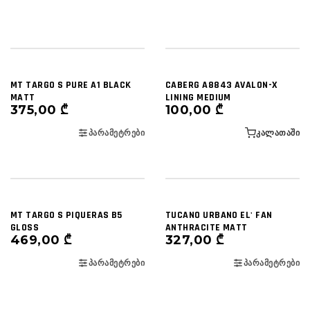
MT TARGO S PURE A1 BLACK
CABERG A8843 AVALON-X
MATT
LINING MEDIUM
375,00
₾
100,00
₾
ᲞᲐᲠᲐᲛᲔᲢᲠᲔᲑᲘ
ᲙᲐᲚᲐᲗᲐᲨᲘ
MT TARGO S PIQUERAS B5
TUCANO URBANO EL' FAN
GLOSS
ANTHRACITE MATT
469,00
₾
327,00
₾
ᲞᲐᲠᲐᲛᲔᲢᲠᲔᲑᲘ
ᲞᲐᲠᲐᲛᲔᲢᲠᲔᲑᲘ