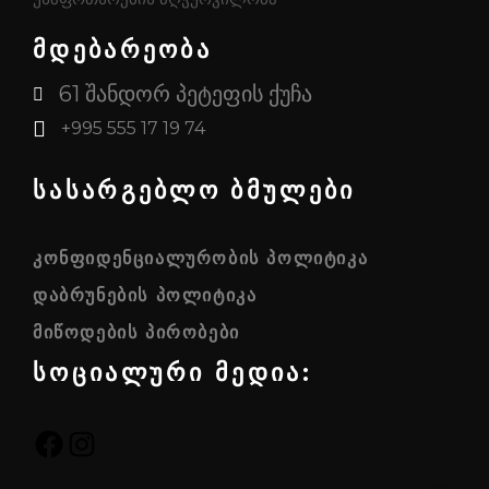
მდებარეობა
61 შანდორ პეტეფის ქუჩა
+995 555 17 19 74
სასარგებლო ბმულები
ᲙᲝᲜᲤᲘᲓᲔᲜᲪᲘᲐᲚᲣᲠᲝᲑᲘᲡ ᲞᲝᲚᲘᲢᲘᲙᲐ
ᲓᲐᲑᲠᲣᲜᲔᲑᲘᲡ ᲞᲝᲚᲘᲢᲘᲙᲐ
ᲛᲘᲬᲝᲓᲔᲑᲘᲡ ᲞᲘᲠᲝᲑᲔᲑᲘ
სოციალური მედია:
FACEBOOK
INSTAGRAM