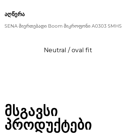
ᲐᲦᲬᲔᲠᲐ
SENA მიერთებადი Boom მიკროფონი A0303 SMH5
Neutral / oval fit
ᲛᲡᲒᲐᲕᲡᲘ
ᲞᲠᲝᲓᲣᲥᲢᲔᲑᲘ