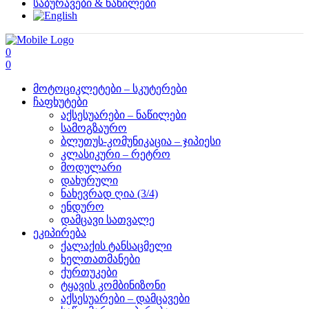
საბურავები & ნაწილები
0
0
მოტოციკლეტები – სკუტერები
ჩაფხუტები
აქსესუარები – ნაწილები
სამოგზაურო
ბლუთუს-კომუნიკაცია – ჯიპიესი
კლასიკური – რეტრო
მოდულარი
დახურული
ნახევრად ღია (3/4)
ენდურო
დამცავი სათვალე
ეკიპირება
ქალაქის ტანსაცმელი
ხელთათმანები
ქურთუკები
ტყავის კომბინიზონი
აქსესუარები – დამცავები