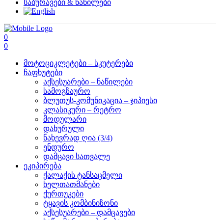
საბურავები & ნაწილები
0
0
მოტოციკლეტები – სკუტერები
ჩაფხუტები
აქსესუარები – ნაწილები
სამოგზაურო
ბლუთუს-კომუნიკაცია – ჯიპიესი
კლასიკური – რეტრო
მოდულარი
დახურული
ნახევრად ღია (3/4)
ენდურო
დამცავი სათვალე
ეკიპირება
ქალაქის ტანსაცმელი
ხელთათმანები
ქურთუკები
ტყავის კომბინიზონი
აქსესუარები – დამცავები