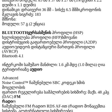
მთავარი მოდული: 85 მმ x 57 მმ x 27 მმ (3.4 დუიმი x 2.2
დუიმი x 1.1 დუიმი)
დინამიკი: დრაივერი 36 მმ – სისქე 6.5 მმმიკროფონის
მკლავის სიგრძე: 183
მმწონა:
მოდული: 57 გ (2 უნცია)
BLUETOOTHყურსასმენის
პროფილი (HSP)
ხელისუფლება პროფილი (HFP)ხმოვანი
დისტრიბუციის გაფართოებული პროფილი (A2DP)
აუდიო/ვიდეოს დისტანციური მართვის პროფილი
(AVRCP)
Bluetooth 4.1
ინტერკომი სამუშაო მანძილი: 1.6 კმ-მდე (1.0 მილა) ღია
ტერიტორიაზე
აუდიო
Advanced
Noise Control™ ჩაშენებული SBC კოდეკი ხმის
მოცულობის
ფართო რეგულირება სამპლირების სიხშირე: მაქს. 48 კჰც
(DAC)
FM
რადი
ო
ჩაშენებული FM რადიო RDS AF-ით (რადიო მონაცემთა
სისტემა, ალტერნატიული სიხშირეები)