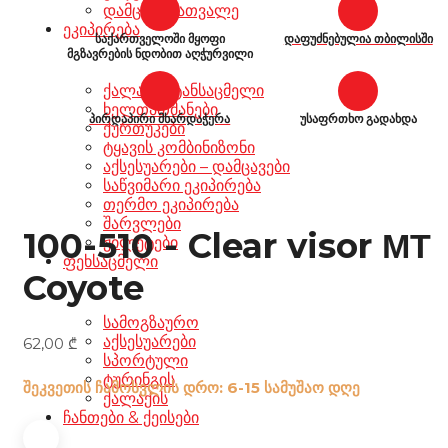
დამცავი სათვალე
ეკიპირება
საქართველოში მყოფი
დაფუძნებულია თბილისში
მგზავრების ნდობით აღჭურვილი
ქალაქის ტანსაცმელი
ხელთათმანები
პირდაპირი მხარდაჭერა
უსაფრთხო გადახდა
ქურთუკები
ტყავის კომბინიზონი
აქსესუარები – დამცავები
საწვიმარი ეკიპირება
თერმო ეკიპირება
შარვლები
100-510 - Clear visor ΜΤ
ჟილეტები
ფეხსაცმელი
Coyote
სამოგზაურო
აქსესუარები
62,00
₾
სპორტული
ტურინგის
შეკვეთის ჩამოსვლის დრო: 6-15 სამუშაო დღე
ქალაქის
ჩანთები & ქეისები