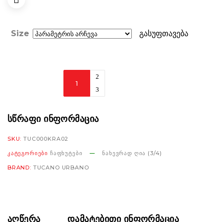
Size
გასუფთავება
Tucano
Urbano
El'city
airborne
ᲡᲬᲠᲐᲤᲘ ᲘᲜᲤᲝᲠᲛᲐᲪᲘᲐ
green
SKU:
TUC000KRA02
matt
ᲙᲐᲢᲔᲒᲝᲠᲘᲔᲑᲘ
ᲩᲐᲤᲮᲣᲢᲔᲑᲘ
ᲜᲐᲮᲔᲕᲠᲐᲓ ᲦᲘᲐ (3/4)
რაოდენობა
BRAND:
TUCANO URBANO
ᲐᲦᲬᲔᲠᲐ
ᲓᲐᲛᲐᲢᲔᲑᲘᲗᲘ ᲘᲜᲤᲝᲠᲛᲐᲪᲘᲐ