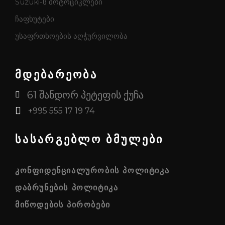
Suzuki-ს მოტოციკლები
ჩაფხუტები
უსაფრთხოების აღჭურვილობა
მდებარეობა
61 შანდორ პეტეფის ქუჩა
+995 555 17 19 74
სასარგებლო ბმულები
ᲙᲝᲜᲤᲘᲓᲔᲜᲪᲘᲐᲚᲣᲠᲝᲑᲘᲡ ᲞᲝᲚᲘᲢᲘᲙᲐ
ᲓᲐᲑᲠᲣᲜᲔᲑᲘᲡ ᲞᲝᲚᲘᲢᲘᲙᲐ
ᲛᲘᲬᲝᲓᲔᲑᲘᲡ ᲞᲘᲠᲝᲑᲔᲑᲘ