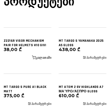
ᲞᲠᲝᲓᲣᲥᲢᲔᲑᲘ
Z2216R VISOR MECHANISM
MT TARGO S YAMANAKA 2025
PAIR FOR HELMETS H10 GIVI
A5 GLOSS
38,00
₾
438,00
₾
ᲙᲐᲚᲐᲗᲐᲨᲘ
ᲞᲐᲠᲐᲛᲔᲢᲠᲔᲑᲘ
MT TARGO S PURE A1 BLACK
MT ATOM 2 SV HIGHLANDS A7
MATT
ΜΑΎΡΟ/ΆΣΠΡΟ GLOSS
375,00
₾
610,00
₾
ᲞᲐᲠᲐᲛᲔᲢᲠᲔᲑᲘ
ᲞᲐᲠᲐᲛᲔᲢᲠᲔᲑᲘ