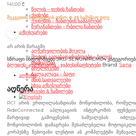
141,00
₾
წელის – ფეხის ჩანთები
ქეისები
შეკვეთის ჩამოსვლის დრო: 6-15 სამუშაო დღე
ქეისების – ჩანთების სამაგრები
ზურგჩანთები – რბილი ჩანთები
აქსესუარები
არ არის მარაგში
აღჭურვილობის მოვლა
მოტოს გადასაფარებლები – ხელის
სწრაფი ინფორმაცია
SKU:
SENUNIREM04
კატეგორიებ
დამცავები
ბლუთუს-კომუნიკაცია - ჯიპიესი
ჩაფხუტები
Brand:
Sena
ბრელოკები
ბალაკლავა – ბაფი
აღწერა
მზის სათვალეები
სხვა აქსესუარები
აღწერა
საბურავები & ნაწილები
RC1 არის ერთღილაბანდიანი მოწყობილობა, რომელი
RideConnected აპლიკაციის ინტერკომის ფუნქციი
მარტივად გამოყენების საშუალებას იძლევა
მოწყობილობის დამაგრება შესაძლებელია მოტოციკლი
კორპუსზე წებოვანი ლენტით ან კომპლექტში შემავალ