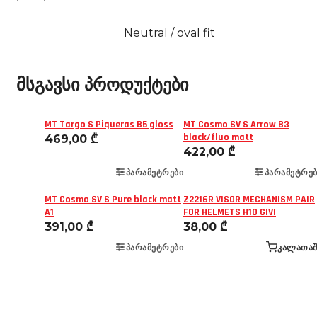
Neutral / oval fit
მსგავსი პროდუქტები
MT Targo S Piqueras B5 gloss
MT Cosmo SV S Arrow B3
black/fluo matt
469,00
₾
422,00
₾
ᲞᲐᲠᲐᲛᲔᲢᲠᲔᲑᲘ
ᲞᲐᲠᲐᲛᲔᲢᲠᲔᲑ
MT Cosmo SV S Pure black matt
Z2216R VISOR MECHANISM PAIR
A1
FOR HELMETS H10 GIVI
391,00
₾
38,00
₾
ᲞᲐᲠᲐᲛᲔᲢᲠᲔᲑᲘ
ᲙᲐᲚᲐᲗᲐᲨ