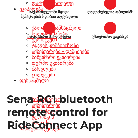
დამცავი სათვალე
ეკიპირება
საქართველოში მყოფი
დაფუძნებულია თბილისში
მგზავრების ნდობით აღჭურვილი
ქალაქის ტანსაცმელი
ხელთათმანები
პირდაპირი მხარდაჭერა
უსაფრთხო გადახდა
ქურთუკები
ტყავის კომბინიზონი
აქსესუარები – დამცავები
საწვიმარი ეკიპირება
თერმო ეკიპირება
შარვლები
ჟილეტები
ფეხსაცმელი
Sena RC1 bluetooth
სამოგზაურო
აქსესუარები
remote control for
სპორტული
ტურინგის
RideConnect App
ქალაქის
ჩანთები & ქეისები