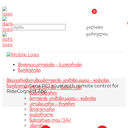
0
კალათა
ცარიელია
მოტოციკლეტები – სკუტერები
ჩაფხუტები
მთავარი
მაღაზია
ბლუთუს-კომუნიკაცია - ჯიპიესი
,
ჩაფხუტები
Sena RC1 bluetooth remote control for
აქსესუარები – ნაწილები
RideConnect App
სამოგზაურო
ბლუთუს-კომუნიკაცია – ჯიპიესი
კლასიკური – რეტრო
მოდულარი
დახურული
ნახევრად ღია (3/4)
ენდურო